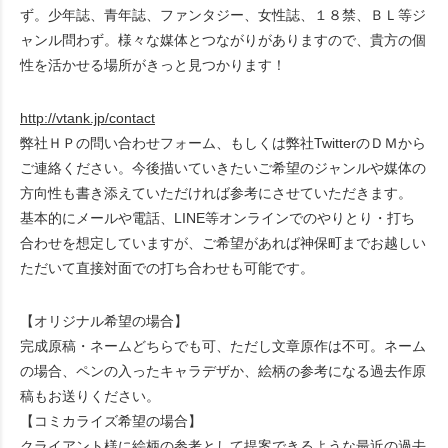
ず。少年誌、青年誌、ファンタジー、女性誌、１８禁、ＢＬ等ジ
ャンル問わず。様々な媒体とつながりがありますので、貴方の個
性を活かせる場所がきっと見つかります！
http://vtank.jp/contact
弊社ＨＰの問い合わせフォーム、もしくは弊社TwitterのＤＭから
ご連絡ください。今後描いていきたいご希望のジャンルや媒体の
方向性も書き添えていただければ参考にさせていただきます。
基本的にメールや電話、LINE等オンラインでのやりとり・打ち
合わせを想定していますが、ご希望があれば神保町までお越しい
ただいて直接対面での打ち合わせも可能です。
【オリジナル希望の場合】
完成原稿・ネームどちらでも可、ただし文章原作は不可。ネーム
の場合、ペンの入ったキャラデザか、絵柄の参考になる過去作原
稿もお送りください。
【コミカライズ希望の場合】
クライアント様に絵柄の参考として提案できるような最近の過去