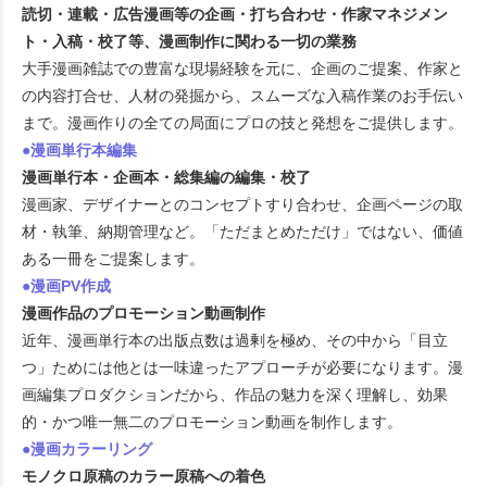
読切・連載・広告漫画等の企画・打ち合わせ・作家マネジメン
ト・入稿・校了等、漫画制作に関わる一切の業務
大手漫画雑誌での豊富な現場経験を元に、企画のご提案、作家と
の内容打合せ、人材の発掘から、スムーズな入稿作業のお手伝い
まで。漫画作りの全ての局面にプロの技と発想をご提供します。
●漫画単行本編集
漫画単行本・企画本・総集編の編集・校了
漫画家、デザイナーとのコンセプトすり合わせ、企画ページの取
材・執筆、納期管理など。「ただまとめただけ」ではない、価値
ある一冊をご提案します。
●漫画PV作成
漫画作品のプロモーション動画制作
近年、漫画単行本の出版点数は過剰を極め、その中から「目立
つ」ためには他とは一味違ったアプローチが必要になります。漫
画編集プロダクションだから、作品の魅力を深く理解し、効果
的・かつ唯一無二のプロモーション動画を制作します。
●漫画カラーリング
モノクロ原稿のカラー原稿への着色