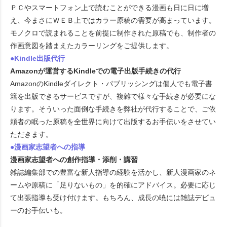
ＰＣやスマートフォン上で読むことができる漫画も日に日に増
え、今まさにＷＥＢ上ではカラー原稿の需要が高まっています。
モノクロで読まれることを前提に制作された原稿でも、制作者の
作画意図を踏まえたカラーリングをご提供します。
●Kindle出版代行
Amazonが運営するKindleでの電子出版手続きの代行
AmazonのKindleダイレクト・パブリッシングは個人でも電子書
籍を出版できるサービスですが、複雑で様々な手続きが必要にな
ります。そういった面倒な手続きを弊社が代行することで、ご依
頼者の眠った原稿を全世界に向けて出版するお手伝いをさせてい
ただきます。
●漫画家志望者への指導
漫画家志望者への創作指導・添削・講習
雑誌編集部での豊富な新人指導の経験を活かし、新人漫画家のネ
ームや原稿に「足りないもの」を的確にアドバイス。必要に応じ
て出張指導も受け付けます。もちろん、成長の暁には雑誌デビュ
ーのお手伝いも。