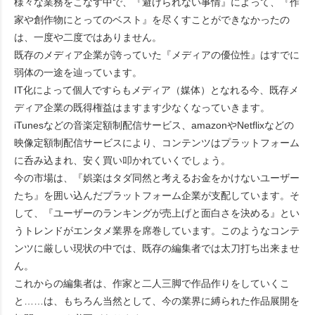
様々な業務をこなす中で、『避けられない事情』によって、『作
家や創作物にとってのベスト』を尽くすことができなかったの
は、一度や二度ではありません。
既存のメディア企業が誇っていた『メディアの優位性』はすでに
弱体の一途を辿っています。
IT化によって個人ですらもメディア（媒体）となれる今、既存メ
ディア企業の既得権益はますます少なくなっていきます。
iTunesなどの音楽定額制配信サービス、amazonやNetflixなどの
映像定額制配信サービスにより、コンテンツはプラットフォーム
に呑み込まれ、安く買い叩かれていくでしょう。
今の市場は、『娯楽はタダ同然と考えるお金をかけないユーザー
たち』を囲い込んだプラットフォーム企業が支配しています。そ
して、『ユーザーのランキングが売上げと面白さを決める』とい
うトレンドがエンタメ業界を席巻しています。このようなコンテ
ンツに厳しい現状の中では、既存の編集者では太刀打ち出来ませ
ん。
これからの編集者は、作家と二人三脚で作品作りをしていくこ
と……は、もちろん当然として、今の業界に縛られた作品展開を