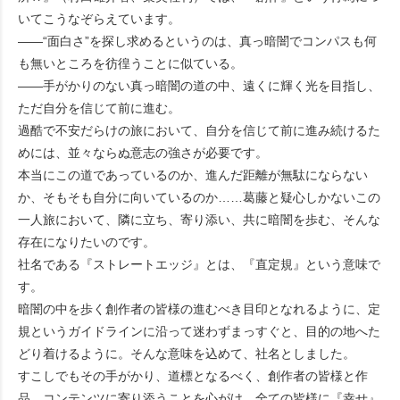
いてこうなぞらえています。
――“面白さ”を探し求めるというのは、真っ暗闇でコンパスも何
も無いところを彷徨うことに似ている。
――手がかりのない真っ暗闇の道の中、遠くに輝く光を目指し、
ただ自分を信じて前に進む。
過酷で不安だらけの旅において、自分を信じて前に進み続けるた
めには、並々ならぬ意志の強さが必要です。
本当にこの道であっているのか、進んだ距離が無駄にならない
か、そもそも自分に向いているのか……葛藤と疑心しかないこの
一人旅において、隣に立ち、寄り添い、共に暗闇を歩む、そんな
存在になりたいのです。
社名である『ストレートエッジ』とは、『直定規』という意味で
す。
暗闇の中を歩く創作者の皆様の進むべき目印となれるように、定
規というガイドラインに沿って迷わずまっすぐと、目的の地へた
どり着けるように。そんな意味を込めて、社名としました。
すこしでもその手がかり、道標となるべく、創作者の皆様と作
品、コンテンツに寄り添うことを心がけ、全ての皆様に『幸せ』