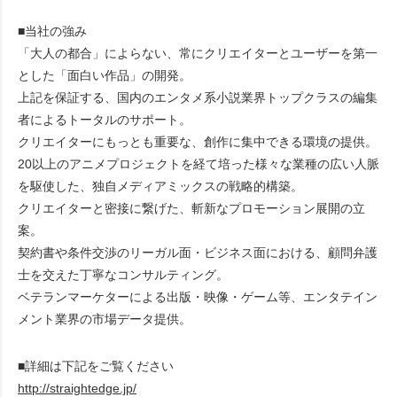
■当社の強み
「大人の都合」によらない、常にクリエイターとユーザーを第一
とした「面白い作品」の開発。
上記を保証する、国内のエンタメ系小説業界トップクラスの編集
者によるトータルのサポート。
クリエイターにもっとも重要な、創作に集中できる環境の提供。
20以上のアニメプロジェクトを経て培った様々な業種の広い人脈
を駆使した、独自メディアミックスの戦略的構築。
クリエイターと密接に繋げた、斬新なプロモーション展開の立
案。
契約書や条件交渉のリーガル面・ビジネス面における、顧問弁護
士を交えた丁寧なコンサルティング。
ベテランマーケターによる出版・映像・ゲーム等、エンタテイン
メント業界の市場データ提供。
■詳細は下記をご覧ください
http://straightedge.jp/