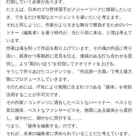
打開していく必要があります。
たとえば、日本のプロ野球選手がメジャーリーグに移籍したいと
き、できるだけ有能なエージェントを雇いたいと考えます。
それと同じように、作家がより大きな舞台で勝負するためのパー
トナー（編集者）を雇う時代が、当たり前に来る、と僕は考えて
います。
作家は魂を削って作品を創り上げています。その魂の作品に寄り
添い、親身かつ客観的に意見を伝え、価値のある打ち合わせを提
供し、より“面白いほう”を目指してクオリティを上げる。
そうして作りあげたコンテンツを、『作品第一主義』で考え最大
限にプロデュースしていきます。
そのためには、IT化により無限に生まれつつある『媒体』を有効
活用することが不可欠です。
その作家／コンテンツに適合したベストなパートナー、ベストな
宣伝施策、ベストなファンサービスを、無限にある媒体から選択
し、速やかに、細やかに実行する……。
つまり、『媒体を編集する』のです。
それが、未来の編集者に求められていることだと考えています。