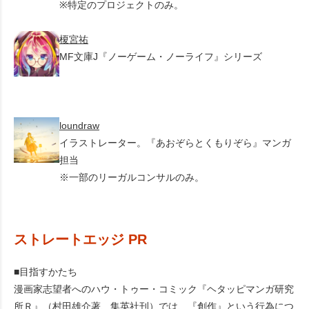
※特定のプロジェクトのみ。
榎宮祐
MF文庫J『ノーゲーム・ノーライフ』シリーズ
loundraw
イラストレーター。『あおぞらとくもりぞら』マンガ
担当
※一部のリーガルコンサルのみ。
ストレートエッジ PR
■目指すかたち
漫画家志望者へのハウ・トゥー・コミック『ヘタッピマンガ研究
所Ｒ』（村田雄介著、集英社刊）では、『創作』という行為につ