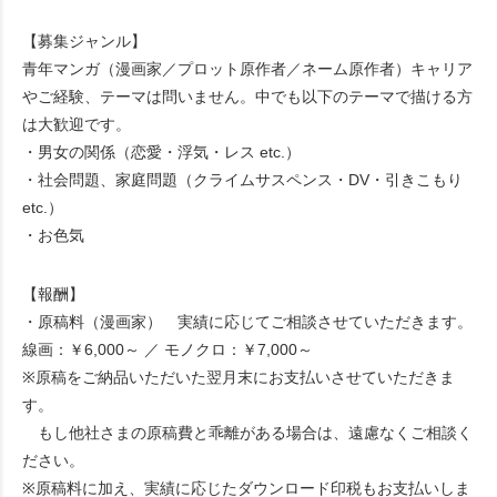
【募集ジャンル】
青年マンガ（漫画家／プロット原作者／ネーム原作者）キャリア
やご経験、テーマは問いません。中でも以下のテーマで描ける方
は大歓迎です。
・男女の関係（恋愛・浮気・レス etc.）
・社会問題、家庭問題（クライムサスペンス・DV・引きこもり
etc.）
・お色気
【報酬】
・原稿料（漫画家） 実績に応じてご相談させていただきます。
線画：￥6,000～ ／ モノクロ：￥7,000～
※原稿をご納品いただいた翌月末にお支払いさせていただきま
す。
もし他社さまの原稿費と乖離がある場合は、遠慮なくご相談く
ださい。
※原稿料に加え、実績に応じたダウンロード印税もお支払いしま