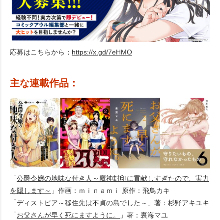
応募はこちらから；
https://x.gd/7eHMO
主な連載作品：
「
公爵令嬢の地味な付き人～魔神封印に貢献しすぎたので、実力
を隠します～
」作画：ｍｉｎａｍｉ 原作：飛鳥カキ
「
ディストピア～移住先は不貞の島でした～
」著：杉野アキユキ
「
お父さんが早く死にますように。
」著：裏海マユ