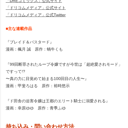
「DREコミックス」公式サイト
「ドリコムメディア」公式サイト
「ドリコムメディア」公式Twitter
■主な連載作品
『ブレイド＆バスタード』
漫画：楓月 誠 原作：蝸牛くも
『99回断罪されたループ令嬢ですが今世は「超絶愛されモード」
ですって!?
〜真の力に目覚めて始まる100回目の人生〜』
漫画：甲斐ろはる 原作：裕時悠示
『ド田舎の迫害令嬢は王都のエリート騎士に溺愛される』
漫画：幸原ゆゆ 原作：青季ふゆ
持ち込み・問い合わせ方法