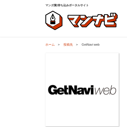
ホーム
>
投稿先
>
GetNavi web
マンガ賞/持ち込みポータルサイト
ホーム
>
投稿先
>
GetNavi web