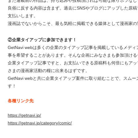
また連載前の作品は、持ち込みや投稿頂ければ可能な限りボツなし
良俗に反する内容は含まず。過去にSNSやブログにアップした原
支払いします。
漫画誌でないからこそ、最も気軽に掲載できる媒体として漫画家の
②企業タイアップに参加できます！
GetNavi webは多くの企業のタイアップ記事を掲載しているメ
事を希望することがあります。そんな企画にみなさまも参加頂ける
企業タイアップ記事ですと、お支払いできる原稿料も何倍にもアッ
さまの漫画家活動の糧に出来るはずです。
GetNavi webと共に企業タイアップ案件に取り組むことで、ス
す！
各種リンク先
https://getnavi.jp/
https://getnavi.jp/category/comic/