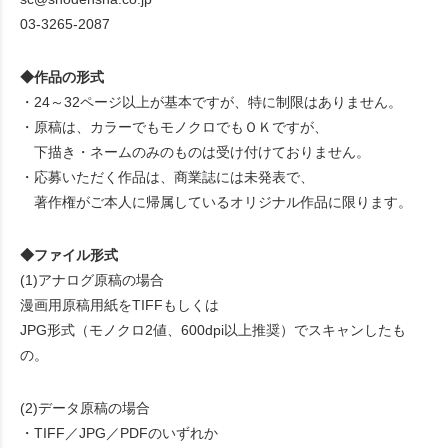
03-3265-2087
◆作品の形式
・24～32ページ以上が基本ですが、特に制限はありません。
・原稿は、カラーでもモノクロでもＯＫですが、
下描き・ネームのみのものは受け付けておりません。
・応募いただく作品は、商業誌には未発表で、
著作権がご本人に帰属しているオリジナル作品に限ります。
◆ファイル形式
(1)アナログ原稿の場合
漫画用原稿用紙をTIFFもしくは
JPG形式（モノクロ2値、600dpi以上推奨）でスキャンしたも
の。
(2)データ原稿の場合
・TIFF／JPG／PDFのいずれか