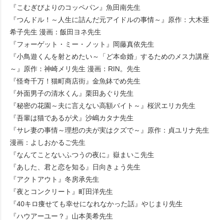
『こむぎびよりのコッペパン』魚田南先生
『つんドル！～人生に詰んだ元アイドルの事情～』原作：大木亜
希子先生 漫画：飯田ヨネ先生
『フォーゲット・ミー・ノット』岡藤真依先生
『小鳥遊くんを射とめたい～「ど本命婚」するためのメス力講座
～』原作：神崎メリ先生 漫画：RIN。先生
『怪奇千万！猫町商店街』金魚鉢でめ先生
『外面男子の清水くん』栗田あぐり先生
『秘密の花園～夫に言えない高額バイト～』桜沢エリカ先生
『吾輩は猫であるが犬』沙嶋カタナ先生
『サレ妻の事情～理想の夫が実はクズで～』原作：貞ユリナ先生
漫画：よしおかるご先生
『なんてことないふつうの夜に』嶽まいこ先生
『あした、君と恋を知る』日向きょう先生
『アクトアウト』冬房承先生
『夜とコンクリート』町田洋先生
『40キロ痩せても幸せになれなかった話』やじまり先生
『ハウアーユー？』山本美希先生