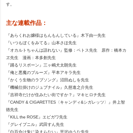
す。
主な連載作品：
『あらくれお嬢様はもんもんしている』木下由一先生
『いつもぼくをみてる』山本さほ先生
『オカルトちゃんは語れない』監修：ペトス先生 原作：橋本カ
ヱ先生 漫画：本多創先生
『踊るリスポーン』三ヶ嶋犬太朗先生
『俺と悪魔のブルーズ』平本アキラ先生
『かくう生物のラブソング』沼田ぬしを先生
『機械仕掛けのジュブナイル』久慈進之介先生
『吉祥寺だけが住みたい街ですか？』マキヒロチ先生
『CANDY & CIGARETTES〈キャンディ&シガレッツ〉』井上智
徳先生
『KILL the ROSE』エビガワ先生
『グレイプニル』武田すん先生
『白百合は朱に染まらない』平沢ゆうな先生