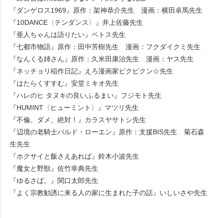
『ダンゲロス1969』原作：架神恭介先生 漫画：横田卓馬先生
『10DANCE〈テンダンス〉』井上佐藤先生
『亜人ちゃんは語りたい』ペトス先生
『七都市物語』原作：田中芳樹先生 漫画：フクダイクミ先生
『なんくる姉さん』原作：久米田康治先生 漫画：ヤス先生
『ネッチョリ稲作日記』えろ漫画家ピクピクン☆先生
『はたらくすすむ』安堂ミキオ先生
『ハレのヒ タヌキの良いふるまい』フジモト先生
『HUMINT〈ヒューミント〉』マツリ先生
『不倫。ダメ、絶対！』カラスヤサトシ先生
『辺境の老騎士バルド・ローエン』原作：支援BIS先生 菊石森
生先生
『ホクサイと飯さえあれば』鈴木小波先生
『魔女と野獣』佐竹幸典先生
『ゆるさば。』関口太郎先生
『よく宗教勧誘に来る人の家に生まれた子の話』いしいさや先生