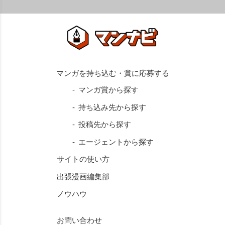
マンガ賞から探す
持ち込み先から探す
投稿先から探す
エージェントから探す
サイトの使い方
出張漫画編集部
ノウハウ
お問い合わせ