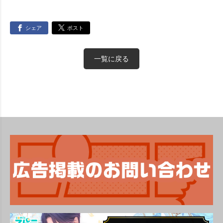
シェア
ポスト
一覧に戻る