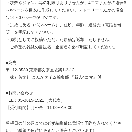
・枚数やジャンル等の制限はありませんが、4コマまんがの場合6
～8ページを目安に作成してください。ストーリーまんがの場合
は16～32ページが目安です。
・別紙に氏名（ペンネーム）、住所、年齢、連絡先（電話番号
等）を明記してください。
・原則としてご投稿いただいた原稿は返却いたしません。
・ご希望の雑誌の書誌名・企画名を必ず明記してください。
■宛先
〒112-8580 東京都文京区後楽1-2-12
（株）芳文社 まんがタイム編集部 『新人4コマ』係
■お問い合わせ
TEL：03-3815-1521（大代表）
【受付時間】月〜金 11:00〜16:00
希望日の前の週までに必ず編集部に電話で予約を入れてくださ
い。（希望の日時にそえない場合もございます）