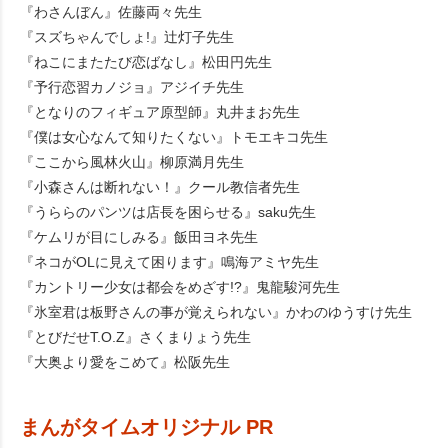
『わさんぼん』佐藤両々先生
『スズちゃんでしょ!』辻灯子先生
『ねこにまたたび恋ばなし』松田円先生
『予行恋習カノジョ』アジイチ先生
『となりのフィギュア原型師』丸井まお先生
『僕は女心なんて知りたくない』トモエキコ先生
『ここから風林火山』柳原満月先生
『小森さんは断れない！』クール教信者先生
『うららのパンツは店長を困らせる』saku先生
『ケムリが目にしみる』飯田ヨネ先生
『ネコがOLに見えて困ります』鳴海アミヤ先生
『カントリー少女は都会をめざす!?』鬼龍駿河先生
『氷室君は板野さんの事が覚えられない』かわのゆうすけ先生
『とびだせT.O.Z』さくまりょう先生
『大奥より愛をこめて』松阪先生
まんがタイムオリジナル PR