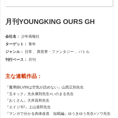
月刊YOUNGKING OURS GH
会社名：
少年画報社
ターゲット：
青年
ジャンル：
日常
異世界・ファンタジー
バトル
刊行ベース：
月刊
主な連載作品：
『魔導師LV99は空気が読めない』山西正則先生
『玉キック』光永康則先生×いのまる先生
『おくさん』大井昌和先生
『エイジ’87』上山道郎先生
『マンガで分かる肉体改造 短眠編』ゆうきゆう先生×ソウ先生