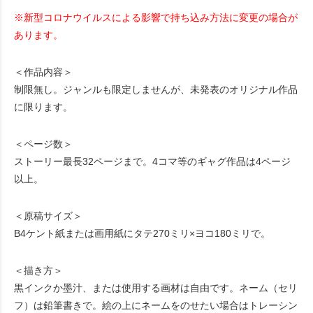
※新型コロナウイルスによる影響で持ち込み方法に変更の場合が
あります。
＜作品内容＞
制限無し。ジャンルも限定しませんが、未発表のオリジナル作品
に限ります。
＜ページ数＞
ストーリー最長32ページまで。4コマ等のギャグ作品は4ページ
以上。
＜原稿サイズ＞
B4ケント紙または画用紙にタテ270ミリ×ヨコ180ミリで。
＜描き方＞
黒インクか墨汁、または使用する画材は自由です。ネーム（セリ
フ）は鉛筆書きで。絵の上にネームをのせたい場合はトレーシン