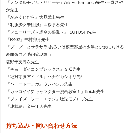
『メンタルモデル・リサーチ』Ark Performance先生×一葵さや
か先生
『かみくじむら』大見武士先生
『制服少女未征服』亜桜まる先生
『フューリーズ～虚空の銀翼～』ISUTOSHI先生
『R402』中村卯月先生
『プニプニとサラサラ-あるいは模型部屋の少年と少女における
表面張力と毛細管現象-』
塩野干支郎次先生
『キョーダイコンプレックス』９℃先生
『絶対零度アイドル』ハナツカシオリ先生
『ハニートーチカ』ウシハシル先生
『カッコイイ男キャラクター漫画教室！』Boichi先生
『ブレイズ・ソー・エッジ』吐兎モノロブ先生
『連載島』金平守人先生
持ち込み・問い合わせ方法