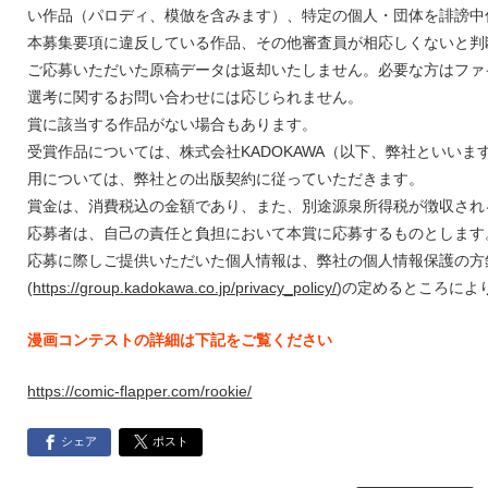
い作品（パロディ、模倣を含みます）、特定の個人・団体を誹謗中
本募集要項に違反している作品、その他審査員が相応しくないと判
ご応募いただいた原稿データは返却いたしません。必要な方はファ
選考に関するお問い合わせには応じられません。
賞に該当する作品がない場合もあります。
受賞作品については、株式会社KADOKAWA（以下、弊社といい
用については、弊社との出版契約に従っていただきます。
賞金は、消費税込の金額であり、また、別途源泉所得税が徴収され
応募者は、自己の責任と負担において本賞に応募するものとします
応募に際しご提供いただいた個人情報は、弊社の個人情報保護の方
(
https://group.kadokawa.co.jp/privacy_policy/
)の定めるところによ
漫画コンテストの詳細は下記をご覧ください
https://comic-flapper.com/rookie/
シェア
ポスト