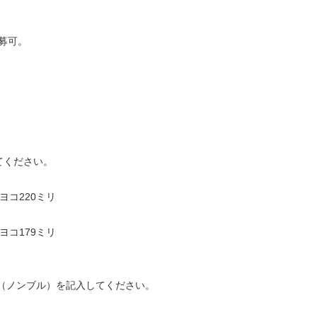
募可。
てください。
ヨコ220ミリ
ヨコ179ミリ
（ノンブル）を記入してください。