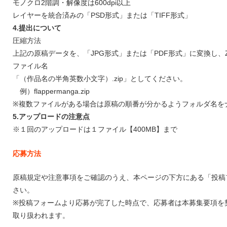
モノクロ2階調・解像度は600dpi以上
レイヤーを統合済みの「PSD形式」または「TIFF形式」
4.提出について
圧縮方法
上記の原稿データを、「JPG形式」または「PDF形式」に変換し、
ファイル名
「（作品名の半角英数小文字）.zip」としてください。
例）flappermanga.zip
※複数ファイルがある場合は原稿の順番が分かるようフォルダ名を
5.アップロードの注意点
※１回のアップロードは１ファイル【400MB】まで
応募方法
原稿規定や注意事項をご確認のうえ、本ページの下方にある「投稿
さい。
※投稿フォームより応募が完了した時点で、応募者は本募集要項を
取り扱われます。