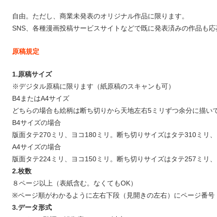
自由。ただし、商業未発表のオリジナル作品に限ります。
SNS、各種漫画投稿サービスサイトなどで既に発表済みの作品も応
原稿規定
1.原稿サイズ
※デジタル原稿に限ります（紙原稿のスキャンも可）
B4またはA4サイズ
どちらの場合も絵柄は断ち切りから天地左右5ミリずつ余分に描い
B4サイズの場合
版面タテ270ミリ、ヨコ180ミリ。断ち切りサイズはタテ310ミリ、
A4サイズの場合
版面タテ224ミリ、ヨコ150ミリ。断ち切りサイズはタテ257ミリ、
2.枚数
８ページ以上（表紙含む。なくてもOK）
※ページ順がわかるように左右下段（見開きの左右）にページ番号
3.データ形式