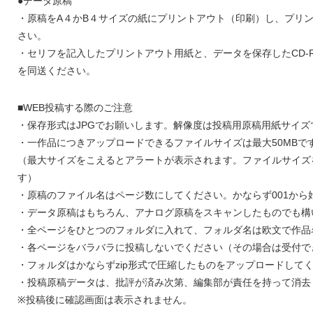
●データ原稿
・原稿をA４かB４サイズの紙にプリントアウト（印刷）し、プリ
さい。
・セリフを記入したプリントアウト用紙と、データを保存したCD-
を同送ください。
■WEB投稿する際のご注意
・保存形式はJPGでお願いします。解像度は投稿用原稿用紙サイズで
・一作品につきアップロードできるファイルサイズは最大50MBで
（最大サイズをこえるとアラートが表示されます。ファイルサイズ
す）
・原稿のファイル名はページ数にしてください。かならず001から始めてく
・データ原稿はもちろん、アナログ原稿をスキャンしたものでも構
・全ページをひとつのフォルダに入れて、フォルダ名は欧文で作品
・各ページをバラバラに投稿しないでください（その場合は受付で
・フォルダはかならずzip形式で圧縮したものをアップロードして
・投稿原稿データは、批評が済み次第、編集部が責任を持って消去
※投稿後に確認画面は表示されません。