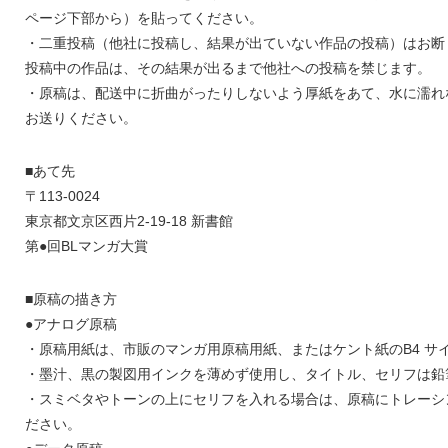
ページ下部から）を貼ってください。
・二重投稿（他社に投稿し、結果が出ていない作品の投稿）はお断
投稿中の作品は、その結果が出るまで他社への投稿を禁じます。
・原稿は、配送中に折曲がったりしないよう厚紙をあて、水に濡れ
お送りください。
■あて先
〒113-0024
東京都文京区西片2-19-18 新書館
第●回BLマンガ大賞
■原稿の描き方
●アナログ原稿
・原稿用紙は、市販のマンガ用原稿用紙、またはケント紙のB4 サ
・墨汁、黒の製図用インクを薄めず使用し、タイトル、セリフは鉛
・スミベタやトーンの上にセリフを入れる場合は、原稿にトレーシ
ださい。