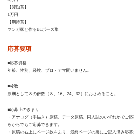
【奨励賞】
1万円
【期待賞】
マンガ家と作るBLポーズ集
応募要項
■応募資格
年齢、性別、経験、プロ・アマ問いません。
■枚数
原則として８の倍数（８、16、24、32）におさめること。
■応募上のきまり
・アナログ（手描き）原稿、データ原稿、同人誌のいずれかでご応
らからでもご応募できます。
・原稿の右上にページ数をふり、最終ページの裏にご記入済み応募