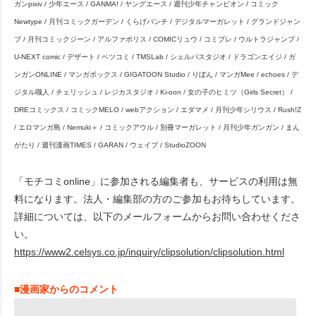
ガンpixiv / 少年エース / GANMA! / ヤングエース / 週刊少年チャンピオン / コミック
Newtype / 月刊コミックガーデン / くらげバンチ / デジタルマーガレット / グランドジャン
プ / 月刊コミックジーン / アルファポリス / COMICリュウ / コミプレ / ウルトラジャンプ /
U-NEXT comic / デザート / ベツコミ / TMSLab / シェルパスタジオ / ドラゴンエイジ / ガ
ンガンONLINE / マンガボックス / GIGATOON Studio / りぼん / マンガMee / echoes / デ
ジタル職人 / チェリッシュ / レジカスタジオ / Ki-oon / 女の子のヒミツ（Girls Secret） /
DREコミックス / コミックMELO / webアクション / エダマメ / 月刊少年シリウス / Rush!Z
/ エロマンガ島 / Nemuki＋ / コミックアウル / 別冊マーガレット / 月刊少年ガンガン / まん
がたり / 週刊漫画TIMES / GARAN / ウェイブ / StudioZOON
「モチコミonline」に参加される編集者も、サービスの利用は無
料になります。法人・編集部の方のご参加もお待ちしています。
詳細については、以下のメールフォームからお問い合わせくださ
い。
https://www2.celsys.co.jp/inquiry/clipsolution/clipsolution.html
■漫画家からのコメント