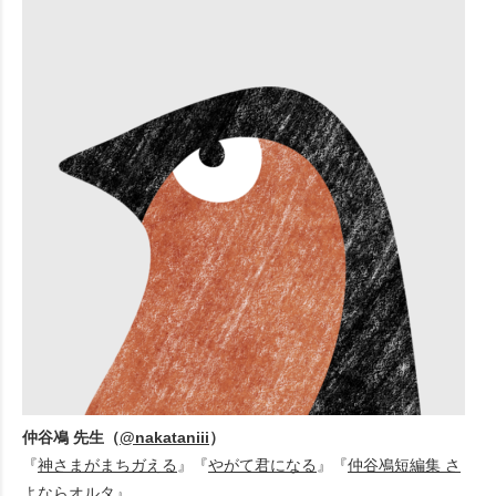
仲谷鳰 先生（
@nakataniii
）
『
神さまがまちガえる
』『
やがて君になる
』『
仲谷鳰短編集 さ
よならオルタ
』