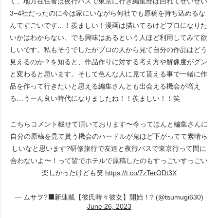
く、地方在住者は夜行バスで東京に行き編集部は回れてせいぜい
3−4社だったのに今は家にいながら何社でも原稿を持ち込めるな
んてすごいです…！羨ましい！漫画は描いてるけどプロになりた
いかはわからない、でも興味はあるという人ほど利用してみて欲
しいです。私もそうでしたがプロの人から見て自分の作品はどう
見えるのか？を知ると、作品作りに対する考え方や解像度がグン
と変わると思います。そして色んな人に見て貰える事で一緒に作
品を作って行きたいと思える編集さんとも出会える機会が増え
る…うーん良い時代になりましたね！！羨ましい！！笑
こちらコメント載せて頂いております〜今ってほんと編集さんに
自分の原稿を見て貰う機会のハードルが鬼ほど下がってて素晴ら
しいなと思います?研修旅行で友達と夜行バスで東京行って間に
合わないよ〜！って皆でホテルで原稿したのもすっごいすっごい
楽しかったけども笑
https://t.co/7zTerODt3X
— ムサヲ?‍⬛新連載【彼氏時々彼女】開始！? (@tsumugi630)
June 26, 2023