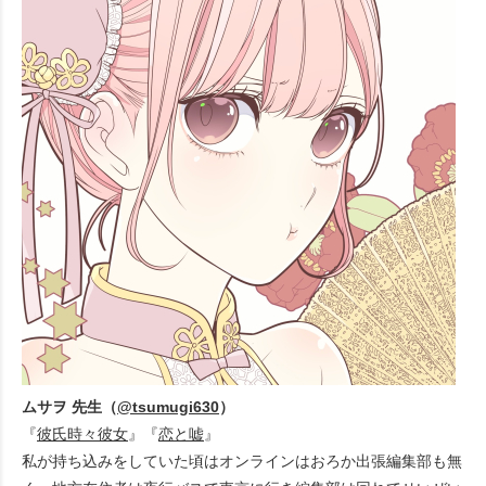
ムサヲ 先生（
@tsumugi630
）
『
彼氏時々彼女
』『
恋と嘘
』
私が持ち込みをしていた頃はオンラインはおろか出張編集部も無