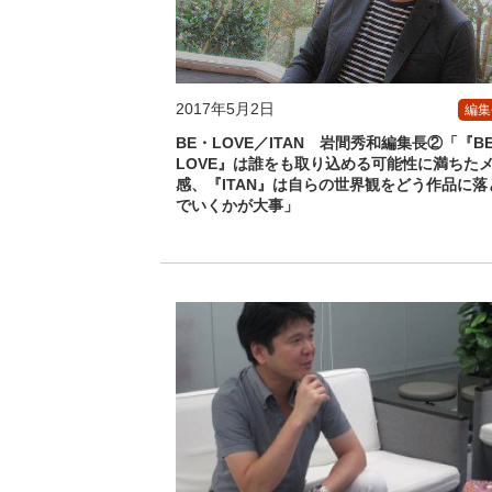
2017年5月2日
編集
BE・LOVE／ITAN 岩間秀和編集長②「『B
LOVE』は誰をも取り込める可能性に満ちた
感、『ITAN』は自らの世界観をどう作品に落
でいくかが大事」