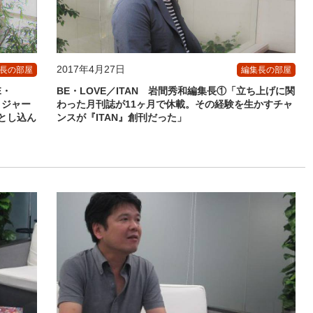
2017年4月27日
長の部屋
編集長の部屋
E・
BE・LOVE／ITAN 岩間秀和編集長①「立ち上げに関
メジャー
わった月刊誌が11ヶ月で休載。その経験を生かすチャ
とし込ん
ンスが『ITAN』創刊だった」