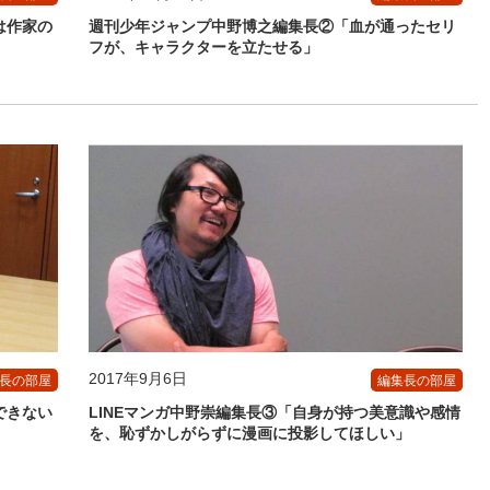
は作家の
週刊少年ジャンプ中野博之編集長②「血が通ったセリ
フが、キャラクターを立たせる」
2017年9月6日
長の部屋
編集長の部屋
できない
LINEマンガ中野崇編集長③「自身が持つ美意識や感情
を、恥ずかしがらずに漫画に投影してほしい」