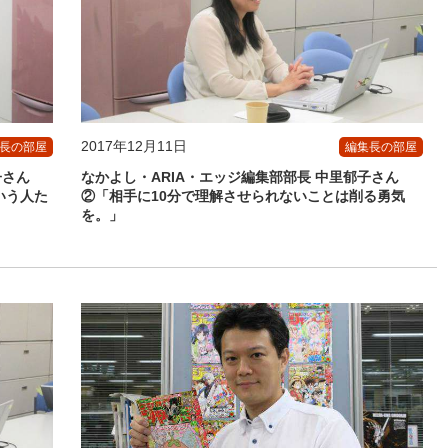
2017年12月11日
長の部屋
編集長の部屋
子さん
なかよし・ARIA・エッジ編集部部長 中里郁子さん
いう人た
②「相手に10分で理解させられないことは削る勇気
を。」