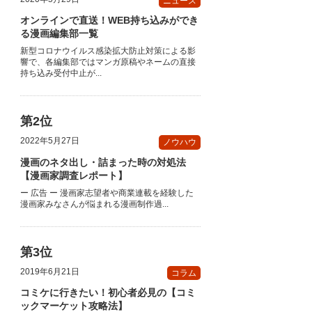
ニュース
オンラインで直送！WEB持ち込みができ
る漫画編集部一覧
新型コロナウイルス感染拡大防止対策による影
響で、各編集部ではマンガ原稿やネームの直接
持ち込み受付中止が...
2022年5月27日
ノウハウ
漫画のネタ出し・詰まった時の対処法
【漫画家調査レポート】
ー 広告 ー 漫画家志望者や商業連載を経験した
漫画家みなさんが悩まれる漫画制作過...
2019年6月21日
コラム
コミケに行きたい！初心者必見の【コミ
ックマーケット攻略法】