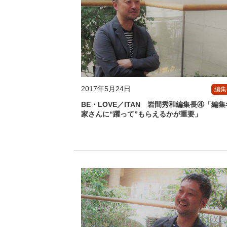
2017年5月24日
編集
BE・LOVE／ITAN 岩間秀和編集長④「編
家さんに“躍って”もらえるかが重要」