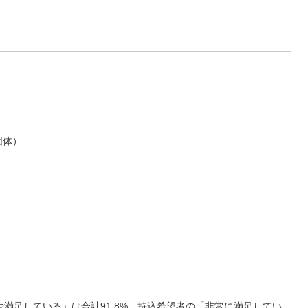
団体）
満足している」は合計91.8%、持込希望者の「非常に満足してい