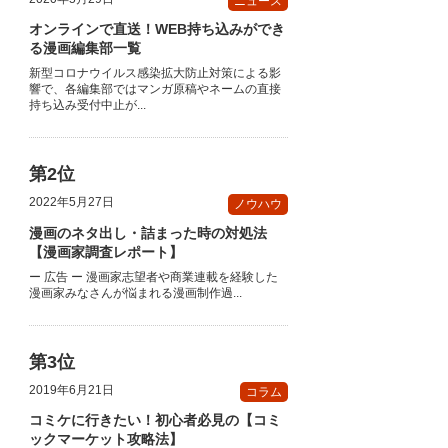
ニュース
オンラインで直送！WEB持ち込みができ
る漫画編集部一覧
新型コロナウイルス感染拡大防止対策による影
響で、各編集部ではマンガ原稿やネームの直接
持ち込み受付中止が...
2022年5月27日
ノウハウ
漫画のネタ出し・詰まった時の対処法
【漫画家調査レポート】
ー 広告 ー 漫画家志望者や商業連載を経験した
漫画家みなさんが悩まれる漫画制作過...
2019年6月21日
コラム
コミケに行きたい！初心者必見の【コミ
ックマーケット攻略法】