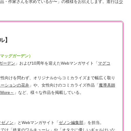
品・作家さんを求めているか〜」の模様をお伝えします。進行は
少
ル】
（マッグガーデン）
ガーデン
」および10周年を迎えたWebマンガサイト「
マグコ
女性向けを問わず、オリジナルからコミカライズまで幅広く取り
ネーションの花弁
」や、女性向けのコミカライズ作品「
魔導具師
 More～
」など、様々な作品を掲載している。
クゼノン
」とWebマンガサイト「
ゼノン編集部
」を担当。
」では「
終末のワルキューレ
」や「
オタクに優しいギャルはいな