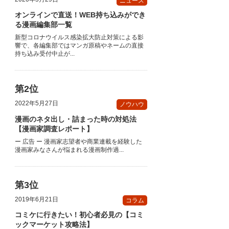
ニュース
オンラインで直送！WEB持ち込みができ
る漫画編集部一覧
新型コロナウイルス感染拡大防止対策による影
響で、各編集部ではマンガ原稿やネームの直接
持ち込み受付中止が...
2022年5月27日
ノウハウ
漫画のネタ出し・詰まった時の対処法
【漫画家調査レポート】
ー 広告 ー 漫画家志望者や商業連載を経験した
漫画家みなさんが悩まれる漫画制作過...
2019年6月21日
コラム
コミケに行きたい！初心者必見の【コミ
ックマーケット攻略法】