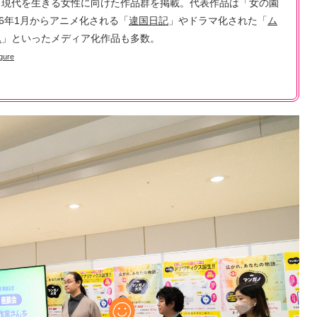
、現代を生きる女性に向けた作品群を掲載。代表作品は「女の園
26年1月からアニメ化される「
違国日記
」やドラマ化された「
ム
ん
」といったメディア化作品も多数。
gure