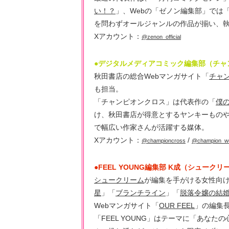
い！？
」、Webの「ゼノン編集部」では
を問わずオールジャンルの作品が揃い、
Xアカウント：
@zenon_official
●デジタルメディアコミック編集部（チャ
秋田書店の総合Webマンガサイト「
チャ
も担当。
「チャンピオンクロス」は代表作の「
僕
け、秋田書店が得意とするヤンキーもの
で幅広い作家さんが活躍する媒体。
Xアカウント：
/
@championcross
@champion_w
●FEEL YOUNG編集部 K成（シュークリ
シュークリーム
が編集を手がける女性向
星
」「
ブランチライン
」「
脱落令嬢の結
Webマンガサイト「
OUR FEEL
」の編集
「FEEL YOUNG」はテーマに「あな