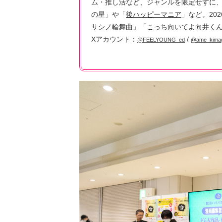
ム・推し活など、ジャンルを限定せずに
の星」や「
後ハッピーマニア
」など。20
サシノ輪舞曲
」「
こっち向いてよ向井く
Xアカウント：
/
@FEELYOUNG_ed
@ame_kima