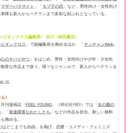
「
マザーパラサイト
」「
モブ子の恋
」など。男性向け・女性向け
執筆陣も新人からベテランまで多彩な顔ぶれとなっている。
ンピオンクロス編集部） 吉川（秋田書店）
ンピオンクロス
」で副編集長を務めるほか、「
ヤンチャンWeb
」
の心のヤバイやつ
」をはじめ、男性・女性向けや少年・少女向
や無骨な作品まで扱う。様々なジャンルで、新人からベテランま
eb_YC
ーム）
け月刊漫画誌「
FEEL YOUNG
」（祥伝社刊行）では「
女の園の
婚
」「
発達障害なわたしたち
」などの作品を担当。新しい無料
長も務める。
たの心はどこまでも自由」を掲げ、恋愛・コメディ・フェミニズ