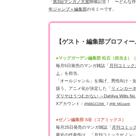
「
第3回マンガノ大賞
開催記念！ 〜どんな作
年ジャンプ＋編集部
のモミーです。
【ゲスト・編集部プロフィー
●マッグガーデン編集部 松石（担当ま）
毎月5日発売のマンガ雑誌「
月刊コミック
ミ
」を担当。
「オールジャンル」を掲げ、男性向け・
扱う。アニメ化が決定した「
リィンカー
ダリヤはうつむかない ～Dahliya Wilts No
Xアカウント：
/
@MAGCOMI_
@M_MGswrb
●ゼノン編集部 S谷（コアミックス）
毎月25日発売のマンガ雑誌「
月刊コミッ
最近の代表作は、「月刊コミックゼノン