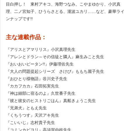
目白押し！ 東村アキコ、海野つなみ、こやまゆかり、小沢真
理、二ノ宮知子、ひうらさとる、瀧波ユカリ……など、豪華ライ
ンナップです!!
主な連載作品：
『アリスとアマリリス』小沢真理先生
『アレンとドラン～その信徒と隣人』麻生みこと先生
『おいおいピータン!!』伊藤理佐先生
『大人の問題提起シリーズ さけび』ももち麗子先生
『おひとり様物語』谷川史子先生
『カカフカカ』石田拓実先生
『神は細部に宿るのよ』久世番子先生
『彼と彼女のヒストリごはん』真船きょうこ先生
『兄弟犬』ともえ先生
『くちうつす』天沢アキ先生
『こいいじ』志村貴子先生
『コミンカビヨリ』高須賀由枝先生