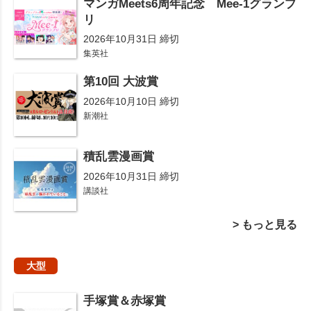
マンガMeets6周年記念 Mee-1グランプ
リ
2026年10月31日 締切
集英社
第10回 大波賞
2026年10月10日 締切
新潮社
積乱雲漫画賞
2026年10月31日 締切
講談社
> もっと見る
大型
手塚賞＆赤塚賞