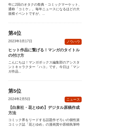
年に2回のオタクの祭典・コミックマーケット、
通称「コミケ」。毎年ニュースになるほどの大
規模イベントですが、...
2023年3月17日
ノウハウ
ヒット作品に繋げる！マンガのタイトル
の付け方
こんにちは！マンガボックス編集部のアシスタ
ントキャラクター「ハコ」です。今日は「マン
ガ作品...
2024年2月5日
ニュース
【白泉社・花とゆめ】デジタル原稿作成
方法
コミック界をリードする話題作ぞろいの個性派
コミック誌「花とゆめ」の漫画賞や原稿執筆時