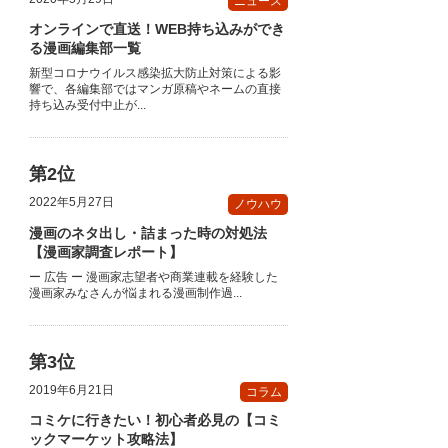
ニュース
オンラインで直送！WEB持ち込みができ
る漫画編集部一覧
新型コロナウイルス感染拡大防止対策による影
響で、各編集部ではマンガ原稿やネームの直接
持ち込み受付中止が...
2022年5月27日
ノウハウ
漫画のネタ出し・詰まった時の対処法
【漫画家調査レポート】
ー 広告 ー 漫画家志望者や商業連載を経験した
漫画家みなさんが悩まれる漫画制作過...
2019年6月21日
コラム
コミケに行きたい！初心者必見の【コミ
ックマーケット攻略法】