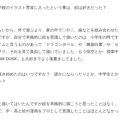
学校のイラスト専攻に入ったという事は、絵は好きだった？
らいから、外で遊ぶより、家の中で〇や△、線などを組み合わせた
ですが、自分で本格的に絵を意識して描いたのは、小学生の時です
イムと言うものがあって「ドラゴンボール」や「幽遊白書」や「セ
マリ。それを見て真似して描いていました。もう悟空とか、授業中
M DUNK」も大好きでよく落書きしてました。
描き始めたのはいつですか？ 誰かにならったりとか、中学生とか
か？
と描いてはいたんですが絵を本格的に描こうと思ったことはなく、
で、中・高と絵や漫画をプロとして意識したことはほとんどなかっ