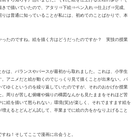
描きで描いていたので、アタリ⇒下絵⇒ペン入れ⇒仕上げ⇒完成、
周りは普通に知っていることが私には、初めてのことばかりで、本
かったのですね。絵を描く方はどうだったのですか？ 実技の授業
とかは、バランスやパースが最初から取れました。これは、小学生
す。アニメだと絵が動くのでじっくり見て描くことが出来ない。パ
いてゆくというのを繰り返していたのですが、それのおかげか授業
た。周りが苦しむ俯瞰や煽りの構図なんかも見たままをそれほど苦
に絵を描いて怒られない」環境(笑)が楽しく、それでますます絵を
が増えるとどんどん試して、卒業までに絵の力をかなり上げること
ですね！そしてここで漫画に出会うと。