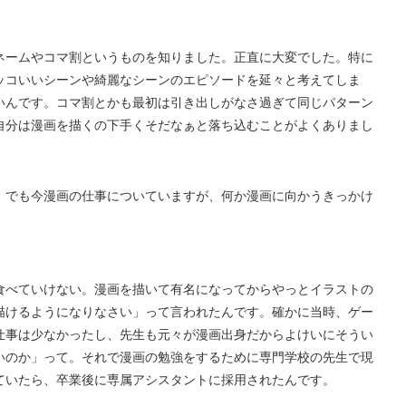
ネームやコマ割というものを知りました。正直に大変でした。特に
ッコいいシーンや綺麗なシーンのエピソードを延々と考えてしま
いんです。コマ割とかも最初は引き出しがなさ過ぎて同じパターン
自分は漫画を描くの下手くそだなぁと落ち込むことがよくありまし
、でも今漫画の仕事についていますが、何か漫画に向かうきっかけ
食べていけない。漫画を描いて有名になってからやっとイラストの
描けるようになりなさい」って言われたんです。確かに当時、ゲー
仕事は少なかったし、先生も元々が漫画出身だからよけいにそうい
いのか」って。それで漫画の勉強をするために専門学校の先生で現
ていたら、卒業後に専属アシスタントに採用されたんです。