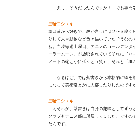
――えっ、そうだったんですか！ でも専門
三輪ヨシユキ
絵は昔から好きで、親が言うには２〜３歳く
りして人や動物など色々描いていたそうなの
ね。当時毎週土曜日、アニメのゴールデンタ
ーラームーン」が放映されていてそれにドハ
ノートの端とかに延々と（笑）。それと「SLA
――なるほど、では落書きから本格的に絵を
になって美術部とかに入部したりしたのです
三輪ヨシユキ
いえそれが、落書きは自分の趣味としてずっ
クラブもテニス部に所属してました。ですの
たんです。