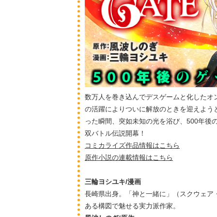
数万人を巻き込んでデスゲームと化したオンラ
の活躍によりついに解放のときを迎えよう
った瞬間、突如未知の光を浴び、500年後
双バトル伝説開幕！
コミカライズ作品情報はこちら
原作小説の連載情報はこちら
三輪ヨシユキ/漫画
長崎県出身。「神と一緒に」（スクウェア
ある構図で魅せる実力派作家。