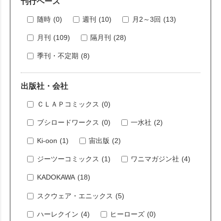
刊行ペース
ー
ド
随時
(0)
週刊
(10)
月2～3回
(13)
検
索
月刊
(109)
隔月刊
(28)
季刊・不定期
(8)
出版社・会社
ＣＬＡＰコミックス
(0)
ブシロードワークス
(0)
一水社
(2)
Ki-oon
(1)
宙出版
(2)
ジーツーコミックス
(1)
ワニマガジン社
(4)
KADOKAWA
(18)
スクウェア・エニックス
(5)
ハーレクイン
(4)
ヒーローズ
(0)