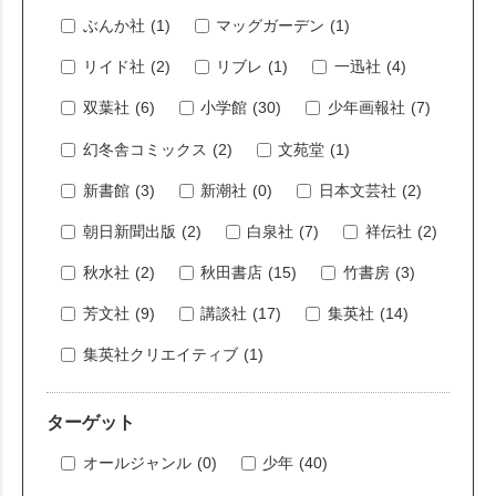
ぶんか社
(1)
マッグガーデン
(1)
リイド社
(2)
リブレ
(1)
一迅社
(4)
双葉社
(6)
小学館
(30)
少年画報社
(7)
幻冬舎コミックス
(2)
文苑堂
(1)
新書館
(3)
新潮社
(0)
日本文芸社
(2)
朝日新聞出版
(2)
白泉社
(7)
祥伝社
(2)
秋水社
(2)
秋田書店
(15)
竹書房
(3)
芳文社
(9)
講談社
(17)
集英社
(14)
集英社クリエイティブ
(1)
ターゲット
オールジャンル
(0)
少年
(40)