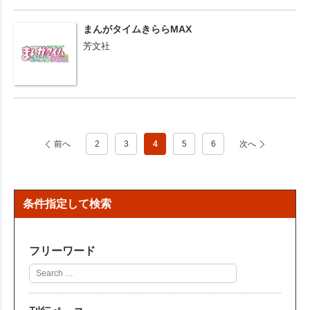
まんがタイムきららMAX
芳文社
前へ
2
3
4
5
6
次へ
条件指定して検索
フリーワード
フ
リ
ー
ワ