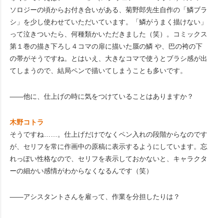
ソロジーの頃からお付き合いがある、菊野郎先生自作の「鱗ブラ
シ」を少し使わせていただいています。「鱗がうまく描けない」
って泣きついたら、何種類かいただきました（笑）。コミックス
第１巻の描き下ろし４コマの扉に描いた蜃の鱗 や、巴の袴の下
の帯がそうですね。とはいえ、大きなコマで使うとブラシ感が出
てしまうので、結局ペンで描いてしまうことも多いです。
――他に、仕上げの時に気をつけていることはありますか？
木野コトラ
そうですね……。仕上げだけでなくペン入れの段階からなのです
が、セリフを常に作画中の原稿に表示するようにしています。忘
れっぽい性格なので、セリフを表示しておかないと、キャラクタ
ーの細かい感情がわからなくなるんです（笑）
――アシスタントさんを雇って、作業を分担したりは？