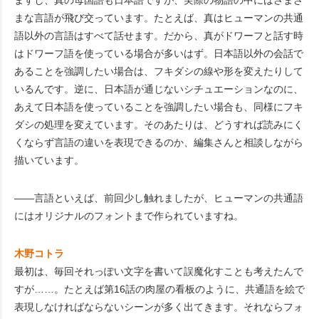
ますし、真の母国語も日本語ですが、実際の物語の中にはさまざ
まな言語が飛び交っています。たとえば、真はヒューマンの共通
語以外の言語はすべて話せます。だから、真がドワーフと話す時
はドワーフ語を使っている場合が多いはず。日本語以外の会話で
あることを強調したい場合は、フキダシの線や形を変えたりして
いるんです。逆に、日本語が通じないシチュエーションなのに、
あえて日本語を使っていることを強調したい場合も、同様にフキ
ダシの処理を変えています。そのあたりは、どうすれば読みにく
くならず言語の違いを表現できるのか、編集さんと相談しながら
描いています。
――言語といえば、前回少し触れましたが、ヒューマンの共通語
にはオリジナルのフォントまで作られていますね。
木野コトラ
最初は、毎回それっぽい文字を書いて誤魔化すことも考えたんで
すが……。たとえば第16話の肉屋の看板のように、共通語を絵で
表現しなければならないシーンが多く出てきます。それならフォ