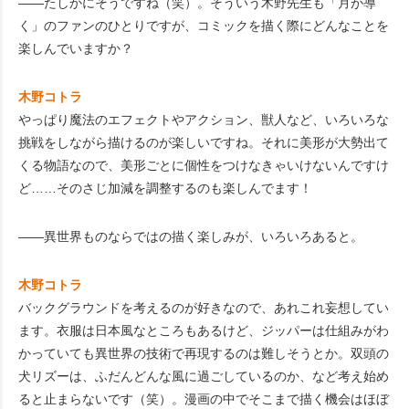
――たしかにそうですね（笑）。そういう木野先生も「月が導
く」のファンのひとりですが、コミックを描く際にどんなことを
楽しんでいますか？
木野コトラ
やっぱり魔法のエフェクトやアクション、獣人など、いろいろな
挑戦をしながら描けるのが楽しいですね。それに美形が大勢出て
くる物語なので、美形ごとに個性をつけなきゃいけないんですけ
ど……そのさじ加減を調整するのも楽しんでます！
――異世界ものならではの描く楽しみが、いろいろあると。
木野コトラ
バックグラウンドを考えるのが好きなので、あれこれ妄想してい
ます。衣服は日本風なところもあるけど、ジッパーは仕組みがわ
かっていても異世界の技術で再現するのは難しそうとか。双頭の
犬リズーは、ふだんどんな風に過ごしているのか、など考え始め
ると止まらないです（笑）。漫画の中でそこまで描く機会はほぼ