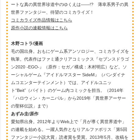
ートな真の異世界珍道中のゆくえは――!? 薄幸系男子の異
世界ファンタジー、待望のコミカライズ！
コミカライズ作品情報はこちら
原作小説の連載情報はこちら
木野コトラ/漫画
毛の国出身。おもにゲーム系アンソロジー、コミカライズを
執筆。代表作はファミ通クリアコミックス『セブンスドラゴ
ン2020 -EGO-』（原作：セガ／構成：木村明広）など。ソ
ーシャルゲーム『アイドルマスター SideM』（バンダイナ
ムコエンターテインメント）では、アイドルユニッ
ト“Beit”（バイト）のゲーム内コミックを担当。（2014年
「ハロウィン・カーニバル」から2019年「異世界アーサー
の聖杯伝説」まで）
あずみ圭/原作
愛知県出身。2012年よりWeb上で「月が導く異世界道中」
の連載を始める。一躍人気作となりアルファポリス「第5回
ファンタジー小説大賞」読者賞を受賞。2013年5月、改稿を