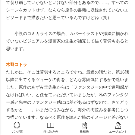
て切り崩していかないといけない部分もあるので……。すべての
シーンをカットせず、なんなら原作の書籍に収録されていないエ
ピソードまで描きたいと思っているんですけどね（笑）
――小説のコミカライズの場合、カバーイラストや挿絵に描かれ
ていないビジュアルを漫画家の先生が補完して描く苦労もあると
思います。
木野コトラ
たしかに、そこは苦労するところですね。最近の話だと、第16話
以降に出てくるツィーゲの街を、どんな雰囲気にするかで迷いま
した。原作のあずみ圭先生からは「ファンタジーの中で違和感が
なければいい」と任せていただいていましたが、私のファンタジ
ー感と先生のファンタジー感には差があるはずなので、さてどう
するかと……。いまだに悩みながら、海外の街並みを参考にしつ
つ描いています。なるべく原作を読んだ時のイメージと差がない
ようにしたいので、こういう時は原作ファンの主人にも意見を聞
マンガ賞から探す
持ち込み先から探す
投稿先から探す
エージェントから
いてみたりしています。