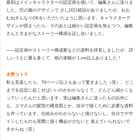
最初はメインキャラクターの設定画を描いて、編集さんに送りま
した。巴の服のデザインで 少し試行錯誤がありましたが、おお
むねすんなりOKをいただいたように思います。キャラクターデ
ザインが固まったら、そのあとは細かい設定画を加えつつ、編集
さんと大まかなストーリー構成を話し合いました。
――設定画やストーリー構成案などの資料を拝見しましたが、詳
しいうえに量も多くて、紙の束幅が１cm以上ありました！
木野コトラ
私も見返したら、70ページ以上もあって驚きました（笑）。どこ
までを設定に起こせばいいのかわからなくて、どんどん細かくな
っていったんだと思います。実は編集さんに送ったもの以外に
も、エマさんの髪型の構造図とか、自分で描くために必要な資料
も作っています。仕組みがわからないと描けないし、自分でデザ
インしたものも実際に描く機会が少ないと 覚えていられないで
すからね（笑）