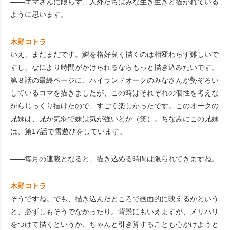
――エマさんに限らず、人外たちはみな生き生きと描かれている
ように思います。
木野コトラ
いえ、まだまだです。鱗を格好良く描くのは相変わらず難しいで
すし、なにより時間がかけられるならもっと描き込みたいです。
第８話の最終ページに、ハイランドオークのみなさんが勢ぞろい
しているコマを描きましたが、この時はそれぞれの個性を考えな
がらじっくり描けたので、すごく楽しかったです。このオークの
兄妹は、兄が気弱で妹は気が強いとか（笑）。ちなみにこの兄妹
は、第17話で雪遊びをしています。
――毎月の連載となると、描き込める時間は限られてきますね。
木野コトラ
そうですね。でも、描き込んだところで画面的に映えるかという
と、必ずしもそうでなかったり。背景にもいえますが、メリハリ
をつけて描くというか、ちゃんと引き算することも心がけようと