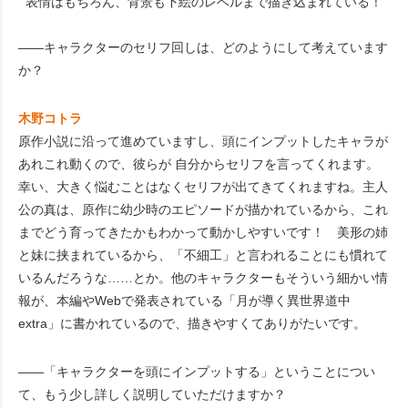
表情はもちろん、背景も下絵のレベルまで描き込まれている！
――キャラクターのセリフ回しは、どのようにして考えています
か？
木野コトラ
原作小説に沿って進めていますし、頭にインプットしたキャラが
あれこれ動くので、彼らが 自分からセリフを言ってくれます。
幸い、大きく悩むことはなくセリフが出てきてくれますね。主人
公の真は、原作に幼少時のエピソードが描かれているから、これ
までどう育ってきたかもわかって動かしやすいです！ 美形の姉
と妹に挟まれているから、「不細工」と言われることにも慣れて
いるんだろうな……とか。他のキャラクターもそういう細かい情
報が、本編やWebで発表されている「月が導く異世界道中
extra」に書かれているので、描きやすくてありがたいです。
――「キャラクターを頭にインプットする」ということについ
て、もう少し詳しく説明していただけますか？