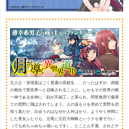
主人公・深澄真はごく普通の高校生……だったはずが、両親
の都合で異世界へと召喚されることに。しかもその世界の唯
一神である女神に「顔が不細工」と罵られ、問答無用で最果
ての荒野に飛ばされてしまう。人の温もりを求めて荒野を彷
徨う真だが、出会うのはなぜか人外ばかり。ようやく仲間に
した美女ふたりも、元竜に元巨大蜘蛛というクセ者ぞろい
（でもめちゃめちゃ強いんです）。とことん不運、されどチ