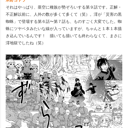
木野コトラ
それはやっぱり、亜空に種族が勢ぞろいする第９話です。正解・
不正解以前に、人外の数が多くて多くて（笑）。澪が「災害の黒
蜘蛛」で登場する第６話〜第７話も、ものすごく大変でした。蜘
蛛にツヤベタみたいな線が入っていますが、ちゃんと１本１本描
き込んでいるんです！ 描いても描いても終わらなくて、まさに
澪地獄でしたね（笑）