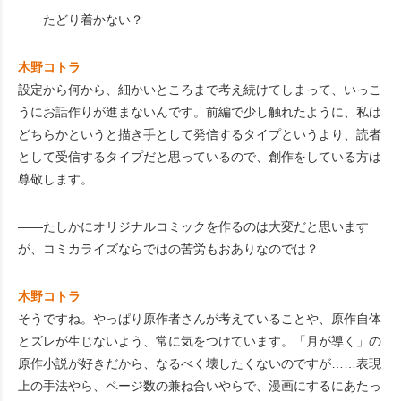
――たどり着かない？
木野コトラ
設定から何から、細かいところまで考え続けてしまって、いっこ
うにお話作りが進まないんです。前編で少し触れたように、私は
どちらかというと描き手として発信するタイプというより、読者
として受信するタイプだと思っているので、創作をしている方は
尊敬します。
――たしかにオリジナルコミックを作るのは大変だと思います
が、コミカライズならではの苦労もおありなのでは？
木野コトラ
そうですね。やっぱり原作者さんが考えていることや、原作自体
とズレが生じないよう、常に気をつけています。「月が導く」の
原作小説が好きだから、なるべく壊したくないのですが……表現
上の手法やら、ページ数の兼ね合いやらで、漫画にするにあたっ