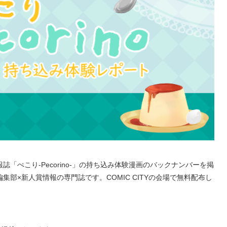
「ぺこり-Pecorino-」の持ち込み体験漫画のバックナンバーを掲
出張編集部×新人賞情報の専門誌です。COMIC CITYの会場で無料配布し