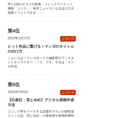
年に2回のオタクの祭典・コミックマーケット、
通称「コミケ」。毎年ニュースになるほどの大
規模イベントですが、...
2023年3月17日
ノウハウ
ヒット作品に繋げる！マンガのタイトル
の付け方
こんにちは！マンガボックス編集部のアシスタ
ントキャラクター「ハコ」です。今日は「マン
ガ作品...
2024年2月5日
ニュース
【白泉社・花とゆめ】デジタル原稿作成
方法
コミック界をリードする話題作ぞろいの個性派
コミック誌「花とゆめ」の漫画賞や原稿執筆時