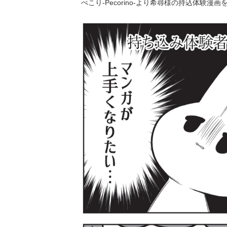
ぺこり-Pecorino-より希尋様の持込体験漫