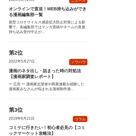
ニュース
オンラインで直送！WEB持ち込みができ
る漫画編集部一覧
新型コロナウイルス感染拡大防止対策による影
響で、各編集部ではマンガ原稿やネームの直接
持ち込み受付中止が...
2022年5月27日
ノウハウ
漫画のネタ出し・詰まった時の対処法
【漫画家調査レポート】
ー 広告 ー 漫画家志望者や商業連載を経験した
漫画家みなさんが悩まれる漫画制作過...
2019年6月21日
コラム
コミケに行きたい！初心者必見の【コミ
ックマーケット攻略法】