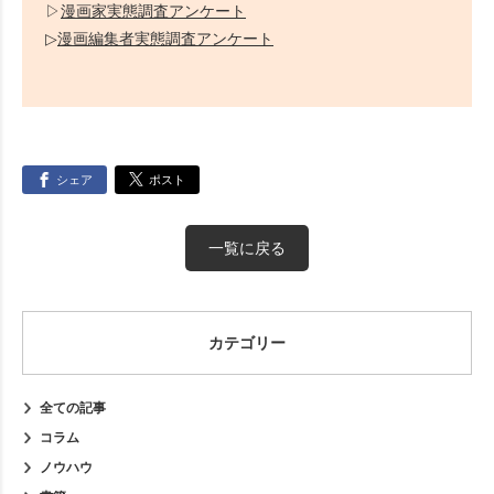
▷
漫画家実態調査アンケート
▷
漫画編集者実態調査アンケート
シェア
ポスト
一覧に戻る
カテゴリー
全ての記事
コラム
ノウハウ