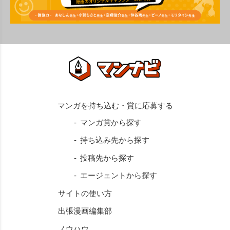
マンガ賞から探す
持ち込み先から探す
投稿先から探す
エージェントから探す
サイトの使い方
出張漫画編集部
ノウハウ