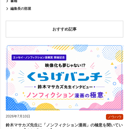
書籍
編集長の部屋
おすすめ記事
2026年7月10日
ノウハウ
鈴木マサカズ先生に「ノンフィクション漫画」の極意を聞いてい