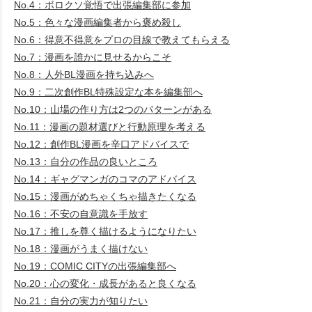
No.4：ボロクソ覚悟で出張編集部に参加
No.5：色々な漫画編集者から褒め殺し
No.6：得意不得意をプロの目線で教えてもらえる
No.7：漫画を誰かに見せるからこそ
No.8：人外BL漫画を持ち込みへ
No.9：二次創作BL特殊設定な本を編集部へ
No.10：山場の作り方は2つのパターンがある
No.11：漫画の題材選びと行動原理を考える
No.12：創作BL漫画を辛口アドバイスで
No.13：自分の作品の良いところ
No.14：ギャグマンガのコマのアドバイス
No.15：漫画がめちゃくちゃ描きたくなる
No.16：不安の自意識を手放す
No.17：推しを尊く描けるようになりたい
No.18：漫画がうまく描けない
No.19：COMIC CITYの出張編集部へ
No.20：心の変化・成長があると良くなる
No.21：自分の実力が知りたい