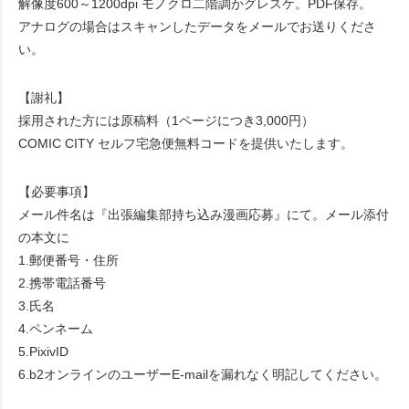
解像度600～1200dpi モノクロ二階調かグレスケ。PDF保存。
アナログの場合はスキャンしたデータをメールでお送りくださ
い。
【謝礼】
採用された方には原稿料（1ページにつき3,000円）
COMIC CITY セルフ宅急便無料コードを提供いたします。
【必要事項】
メール件名は『出張編集部持ち込み漫画応募』にて。メール添付
の本文に
1.郵便番号・住所
2.携帯電話番号
3.氏名
4.ペンネーム
5.PixivID
6.b2オンラインのユーザーE-mailを漏れなく明記してください。