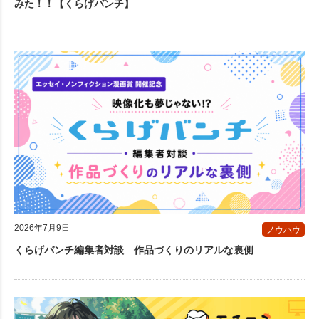
みた！！【くらげバンチ】
2026年7月9日
ノウハウ
くらげバンチ編集者対談 作品づくりのリアルな裏側