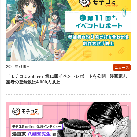
2026年7月9日
ニュース
「モチコミonline」第11回イベントレポートを公開 漫画家志
望者の登録数は4,000人以上