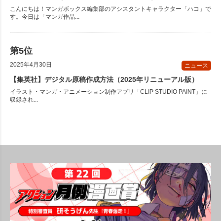
こんにちは！マンガボックス編集部のアシスタントキャラクター「ハコ」で
す。今日は「マンガ作品...
2025年4月30日
ニュース
【集英社】デジタル原稿作成方法（2025年リニューアル版）
イラスト・マンガ・アニメーション制作アプリ「CLIP STUDIO PAINT」に
収録され...