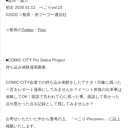
■提供・協力
初出 2020.01.12 ぺこりvol.23
©️2020 ☆船長・赤ブーブー通信社
☆船長の
Twitter
・
Pixiv
■COMIC CITY Pro Debut Project
持ち込み体験漫画募集
COMIC CITY会場での持ち込み体験をしたアナタ！印象に残った
一言をレポート漫画にしてみませんか？イベント前後の出来事は
省略してOK！面談で言われて心に残った事、面談して良かった
点や悪かった点を記録として残してみませんか？
お寄せいただいた中から選考の上、「ぺこり-Pecorino-」に誌上
掲載いたします。