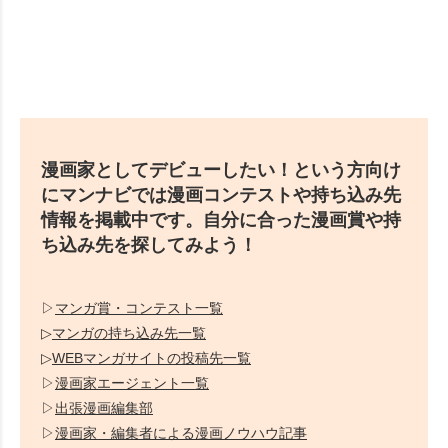
漫画家としてデビューしたい！という方向け
にマンナビでは漫画コンテストや持ち込み先
情報を掲載中です。自分に合った漫画賞や持
ち込み先を探してみよう！
▷
マンガ賞・コンテスト一覧
▷
マンガの持ち込み先一覧
▷
WEBマンガサイトの投稿先一覧
▷
漫画家エージェント一覧
▷
出張漫画編集部
▷
漫画家・編集者による漫画ノウハウ記事