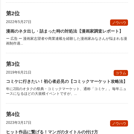
2022年5月27日
ノウハウ
漫画のネタ出し・詰まった時の対処法【漫画家調査レポート】
ー 広告 ー 漫画家志望者や商業連載を経験した漫画家みなさんが悩まれる漫
画制作過...
2019年6月21日
コラム
コミケに行きたい！初心者必見の【コミックマーケット攻略法】
年に2回のオタクの祭典・コミックマーケット、通称「コミケ」。毎年ニュ
ースになるほどの大規模イベントですが、...
2023年3月17日
ノウハウ
ヒット作品に繋げる！マンガのタイトルの付け方