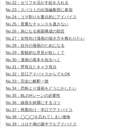
No.22：セリフを活かす絵を入れる
No.23：スパコミの出張編集部に参加
No.24：コマ割りを重点的にアドバイス
No.25：貴重なチャンスを逃さない
No.26：為になる画面構成の助言
No.27：女性向け漫画の描き方を教わりたい
No.28：自分の漫画のためになる
No.29：客観的な意見が欲しくて
No.30：漫画の基本を知るべく
No.31：壁視点とキャラ視点
No.32：甘口アドバイスからでもOK
No.33：完全に解釈一致
No.34：恐怖より漫画をどうにかしたい
No.35：BLのHシーンの必要性
No.36：線画を綺麗にするコツ
No.37：商業向け・辛口でアドバイス
No.38：◯◯◯を忘れてしまい後悔
No.39：コロナ禍の最中でもアドバイス