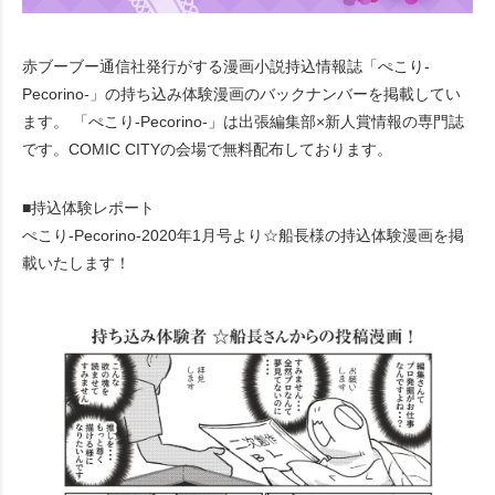
赤ブーブー通信社発行がする漫画小説持込情報誌「ぺこり-
Pecorino-」の持ち込み体験漫画のバックナンバーを掲載してい
ます。 「ぺこり-Pecorino-」は出張編集部×新人賞情報の専門誌
です。COMIC CITYの会場で無料配布しております。
■持込体験レポート
ぺこり-Pecorino-2020年1月号より☆船長様の持込体験漫画を掲
載いたします！