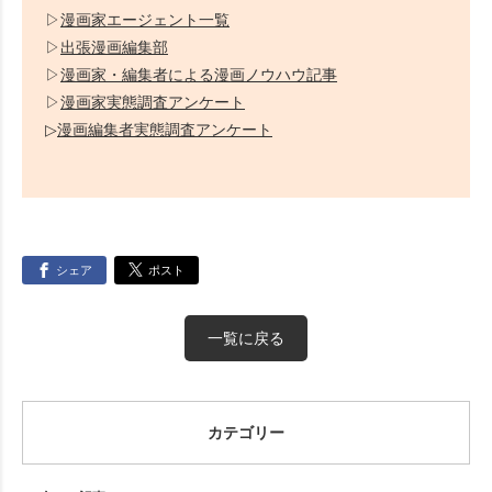
▷
漫画家エージェント一覧
▷
出張漫画編集部
▷
漫画家・編集者による漫画ノウハウ記事
▷
漫画家実態調査アンケート
▷
漫画編集者実態調査アンケート
シェア
ポスト
一覧に戻る
カテゴリー