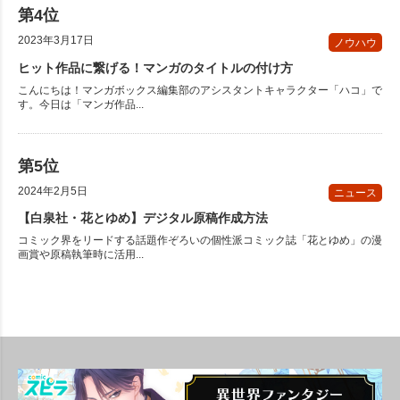
2023年3月17日
ノウハウ
ヒット作品に繋げる！マンガのタイトルの付け方
こんにちは！マンガボックス編集部のアシスタントキャラクター「ハコ」で
す。今日は「マンガ作品...
2024年2月5日
ニュース
【白泉社・花とゆめ】デジタル原稿作成方法
コミック界をリードする話題作ぞろいの個性派コミック誌「花とゆめ」の漫
画賞や原稿執筆時に活用...