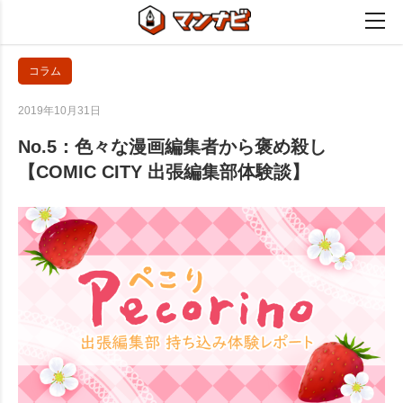
コラム
2019年10月31日
No.5：色々な漫画編集者から褒め殺し
【COMIC CITY 出張編集部体験談】