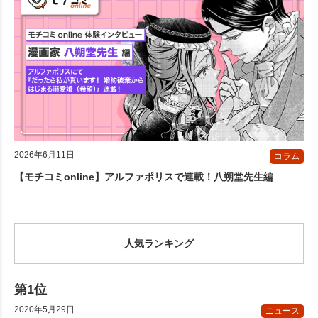
2026年6月11日
コラム
【モチコミonline】アルファポリスで連載！八朔堂先生編
人気ランキング
2020年5月29日
ニュース