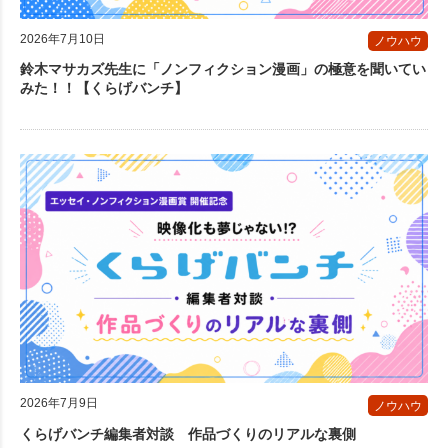
2026年7月10日
ノウハウ
鈴木マサカズ先生に「ノンフィクション漫画」の極意を聞いてい
みた！！【くらげバンチ】
2026年7月9日
ノウハウ
くらげバンチ編集者対談 作品づくりのリアルな裏側