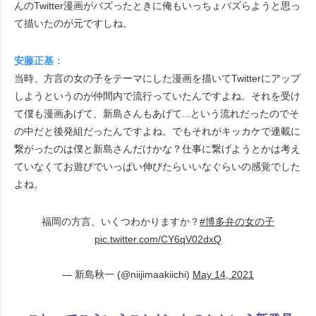
んのTwitter漫画がバズったときに俺もいっちょバズらようと思っ
て描いたのが元ですしね。
安藤正基：
当時、方言の女の子をテーマにした漫画を描いてTwitterにアップ
しようというのが仲間内で流行っていたんですよね。それを受け
て僕も漫画あげて、新島さんもあげて...という流れだったのでそ
の中だと後発組だったんですよね。でもそれがキッカケで連載に
繋がったのは僕と新島さんだけかな？仕事に繋げようとかは考え
ていなくてお遊びでいっぱい伸びたらいいなぐらいの感覚でした
よね。
福岡の方言、いくつわかりますか？
#博多弁の女の子
pic.twitter.com/CY6qV02dxQ
— 新島秋一 (@niijimaakiichi)
May 14, 2021