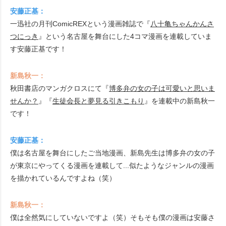
安藤正基：
一迅社の月刊ComicREXという漫画雑誌で『
八十亀ちゃんかんさ
つにっき
』という名古屋を舞台にした4コマ漫画を連載していま
す安藤正基です！
新島秋一：
秋田書店のマンガクロスにて『
博多弁の女の子は可愛いと思いま
せんか？
』『
生徒会長と夢見る引きこもり
』を連載中の新島秋一
です！
安藤正基：
僕は名古屋を舞台にしたご当地漫画、新島先生は博多弁の女の子
が東京にやってくる漫画を連載して...似たようなジャンルの漫画
を描かれているんですよね（笑）
新島秋一：
僕は全然気にしていないですよ（笑）そもそも僕の漫画は安藤さ