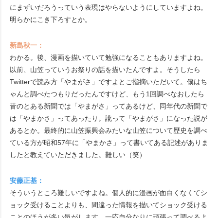
にまずいだろうっていう表現はやらないようにしていますよね。
明らかにこき下ろすとか。
新島秋一：
わかる。後、漫画を描いていて勉強になることもありますよね。
以前、山笠っていうお祭りの話を描いたんですよ。そうしたら
Twitterで読み方「やまがさ」ですよとご指摘いただいて。僕はち
ゃんと調べたつもりだったんですけど、もう1回調べなおしたら
昔のとある新聞では「やまがさ」ってあるけど、同年代の新聞で
は「やまかさ」ってあったり。訛って「やまがさ」になった説が
あるとか。最終的に山笠振興会みたいな山笠について歴史を調べ
ている方が昭和57年に「やまかさ」って書いてある記述がありま
したと教えていただきました。難しい（笑）
安藤正基：
そういうところ難しいですよね。個人的に漫画が面白くなくてシ
ョック受けることよりも、間違った情報を描いてショック受ける
ことのほうが多い気がします。一応自分なりに頑張って調べるよ