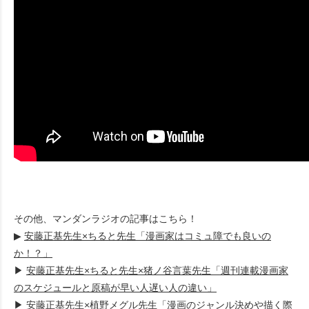
その他、マンダンラジオの記事はこちら！
▶
安藤正基先生×ちると先生「漫画家はコミュ障でも良いの
か！？」
▶
安藤正基先生×ちると先生×猪ノ谷言葉先生「週刊連載漫画家
のスケジュールと原稿が早い人遅い人の違い」
▶
安藤正基先生×植野メグル先生「漫画のジャンル決めや描く際