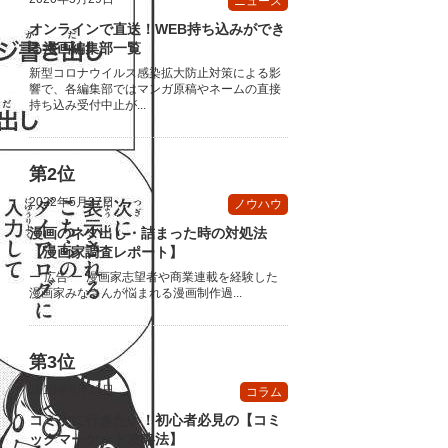
ニュース
オンラインで直送！WEB持ち込みができ
る漫画編集部一覧
新型コロナウイルス感染拡大防止対策による影
響で、各編集部ではマンガ原稿やネームの直接
持ち込み受付中止が...
2022年5月27日
ノウハウ
漫画のネタ出し・詰まった時の対処法
【漫画家調査レポート】
ー 広告 ー 漫画家志望者や商業連載を経験した
漫画家みなさんが悩まれる漫画制作過...
2019年6月21日
コラム
コミケに行きたい！初心者必見の【コミ
ックマーケット攻略法】