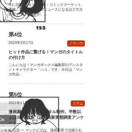
年に2回のオタクの祭典・コミックマーケット、
通称「コミケ」。毎年ニュースになるほどの大
規模イベントですが、...
2023年3月17日
ノウハウ
ヒット作品に繋げる！マンガのタイトル
の付け方
こんにちは！マンガボックス編集部のアシスタ
ントキャラクター「ハコ」です。今日は「マン
ガ作品...
2021年11月30日
コラム
漫画家の約9割がデジタル制作。半数以
上は3Dを活用 ―漫画家実態調査アンケ
ート―
ー 広告 ー マンナビでは、漫画業界で活躍され