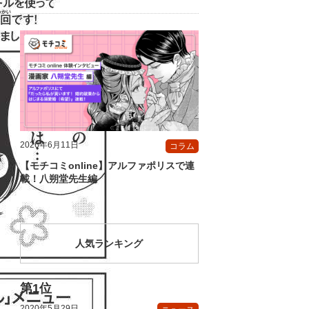
2026年6月11日
コラム
【モチコミonline】アルファポリスで連
載！八朔堂先生編
人気ランキング
2020年5月29日