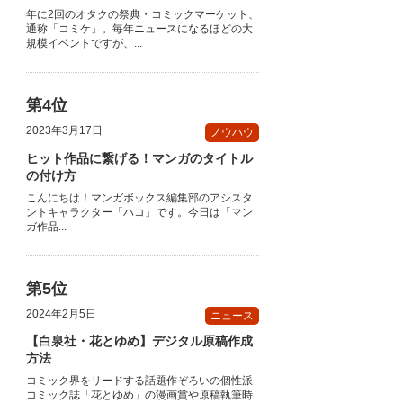
年に2回のオタクの祭典・コミックマーケット、
通称「コミケ」。毎年ニュースになるほどの大
規模イベントですが、...
2023年3月17日
ノウハウ
ヒット作品に繋げる！マンガのタイトル
の付け方
こんにちは！マンガボックス編集部のアシスタ
ントキャラクター「ハコ」です。今日は「マン
ガ作品...
2024年2月5日
ニュース
【白泉社・花とゆめ】デジタル原稿作成
方法
コミック界をリードする話題作ぞろいの個性派
コミック誌「花とゆめ」の漫画賞や原稿執筆時