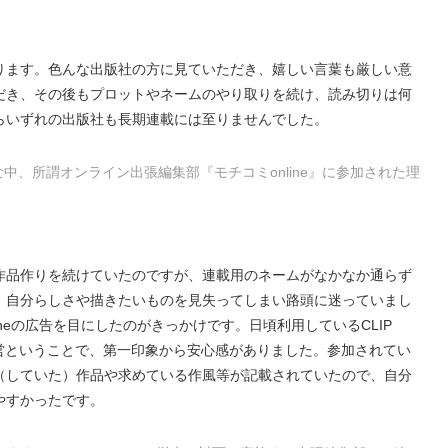
ります。色んな出版社の方に見ていただき、嬉しい言葉も厳しい意
だき、その後もプロットやネームのやり取りを続け、読み切りは何
らいずれの出版社も長期連載には至りませんでした。
な中、所謂オンライン出張編集部『モチコミonline』に参加された理
作品作りを続けていたのですが、連載用のネームがなかなか通らず
、自分らしさや描きたいものを見失ってしまい路頭に迷っていまし
nlineの広告を目にしたのがきっかけです。日頃利用しているCLIP
スが運営ということで、第一印象から安心感がありました。参加されてい
（していた）作品や求めている作風等が記載されていたので、自分
やすかったです。