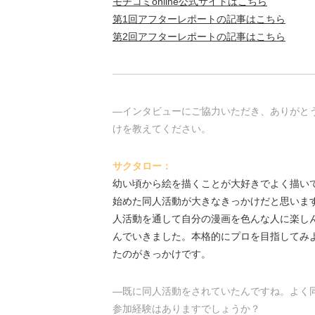
モチコミonline公式サイトはこちら
第1回アフターレポートの記事はこちら
第2回アフターレポートの記事はこちら
―インタビューにご協力いただき、ありがと
けを教えてください。
サクタロー：
幼い頃から絵を描くことが大好きでよく描い
始めた同人活動が大きなきっかけだと思いま
人活動を通して自分の漫画を色んな人に楽し
んでいきました。本格的にプロを目指してみ
たのがきっかけです。
―既に同人活動をされていたんですね。よく
参加経験はありますでしょうか？