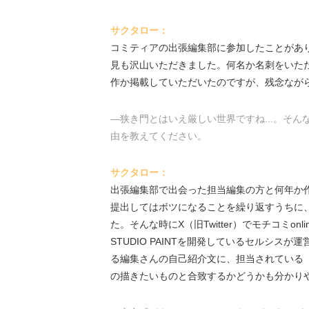
サクタロー：
コミティアの出張編集部に参加したことがあ
見も沢山いただきました。何名か名刺をいた
作か掲載していただいたのですが、残念なが
―狭き門とはいえ厳しい世界ですね...。そん
由を教えてください。
サクタロー：
出張編集部で出会った担当編集の方と何年か
提出してはボツになることを繰り返すうちに
た。そんな時にX（旧Twitter）でモチコミo
STUDIO PAINTを開発しているセルシ
る編集さんの自己紹介文に、担当されている
の描きたいものと合致するかどうかも分かり