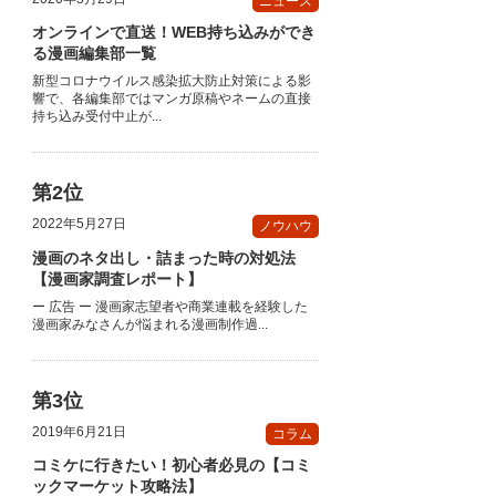
ニュース
オンラインで直送！WEB持ち込みができ
る漫画編集部一覧
新型コロナウイルス感染拡大防止対策による影
響で、各編集部ではマンガ原稿やネームの直接
持ち込み受付中止が...
2022年5月27日
ノウハウ
漫画のネタ出し・詰まった時の対処法
【漫画家調査レポート】
ー 広告 ー 漫画家志望者や商業連載を経験した
漫画家みなさんが悩まれる漫画制作過...
2019年6月21日
コラム
コミケに行きたい！初心者必見の【コミ
ックマーケット攻略法】