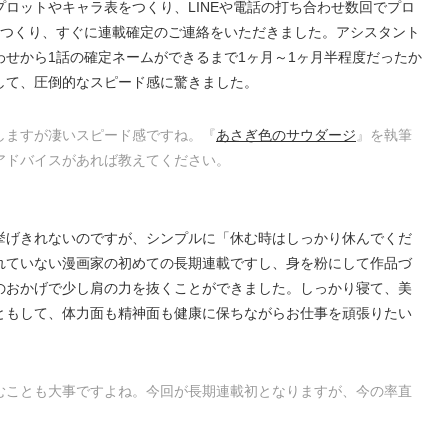
ロットやキャラ表をつくり、LINEや電話の打ち合わせ数回でプロ
をつくり、すぐに連載確定のご連絡をいただきました。アシスタント
せから1話の確定ネームができるまで1ヶ月～1ヶ月半程度だったか
して、圧倒的なスピード感に驚きました。
しますが凄いスピード感ですね。『
あさぎ色のサウダージ
』を執筆
アドバイスがあれば教えてください。
挙げきれないのですが、シンプルに「休む時はしっかり休んでくだ
れていない漫画家の初めての長期連載ですし、身を粉にして作品づ
のおかげで少し肩の力を抜くことができました。しっかり寝て、美
ともして、体力面も精神面も健康に保ちながらお仕事を頑張りたい
むことも大事ですよね。今回が長期連載初となりますが、今の率直