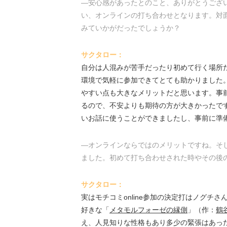
―安心感があったとのこと、ありがとうござい
い、オンラインの打ち合わせとなります。対
みていかがだったでしょうか？
サクタロー：
自分は人混みが苦手だったり初めて行く場所
環境で気軽に参加できてとても助かりました
やすい点も大きなメリットだと思います。事
るので、不安よりも期待の方が大きかったで
いお話に使うことができましたし、事前に準
―オンラインならではのメリットですね。そし
ました。初めて打ち合わせされた時やその後
サクタロー：
実はモチコミonline参加の決定打はノグ
好きな「
メタモルフォーゼの縁側
」（作：
鶴
え、人見知りな性格もあり多少の緊張はあっ