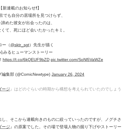
【新連載のお知らせ❗️】
京でも自分の居場所を見つけらず、
を諦めた彼女が出会ったのは、
なくて、死にほど会いたかったキミ。
ロー（
@sktr_sgt
）先生が描く
沁みるヒューマンストーリー
！
https://t.co/6kQEUF9bZD
pic.twitter.com/SoNl5VaWZe
部 (@ComicNewtype)
January 26, 2024
ダージ
』はどのぐらいの時期から構想を考えられていたのでしょう
出し、そこから連載向きのものに絞っていったのですが、ノグチさ
ダージ
』の原案でした。その場で登場人物の掘り下げやストーリー