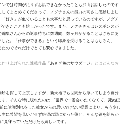
インでは時間が足りずお話できなかったことも沢山お話したのです
にしてまとめてくださって、ノグチさんの能力の高さに感動しまし
、「好き」が似ていることも大事だと思っているのですが、ノグチ
ができたことも嬉しかったです。また、ノグチさんはレスポンスが
で編集さんからの返事待ちに数週間、数ヶ月かかることはざらにあ
ました。「仕事ができる」という印象を受けることはもちろん、
るたのでそれだけでとても安心できました。
に作り上げられた連載作品『
あさぎ色のサウダージ
』とはどんなお
場所を探して上京しますが、新天地でも世間から浮いてしまう自分
ます。そんな時に現れたのは、”世界で一番会いたくなくて、死ぬほ
年前に喧嘩別れをした彼女からの思いがけない提案により、もう少し
人生に希望を見いだせず絶望の淵に立った蓮と、そんな蓮を朗らか
緒に見守っていただけたら嬉しいです。