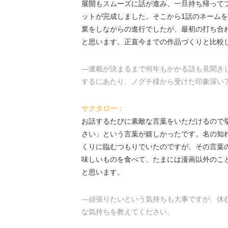
展開もスムーズに話が進み、一旦持ち帰ってプ
ットが完成しました。そこから1話のネーム
業をしながらの進行でしたが、最初の打ち合わ
と思います。正直今までの作品づくりと比較
―連載が決まるまで何年もかかる話も見聞き
するにあたり、ノグチ様から受けた印象深い
サクタロー：
お話するたびに素敵な言葉をいただけるので
さい」という言葉が嬉しかったです。名の知
くりに臨むつもりでいたのですが、その言葉
味しいものを食べて、たまには漫画以外のこ
と思います。
―頑張りたいという気持ちも大事ですが、休
な気持ちを教えてください。