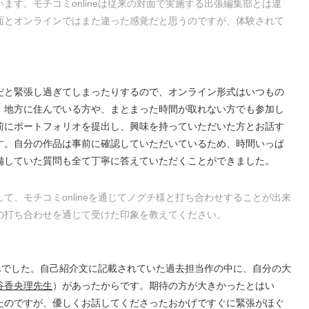
ます。モチコミonlineは従来の対面で実施する出張編集部とは違
面とオンラインではまた違った感覚だと思うのですが、体験されて
だと緊張し過ぎてしまったりするので、オンライン形式はいつもの
。地方に住んでいる方や、まとまった時間が取れない方でも参加し
前にポートフォリオを提出し、興味を持っていただいた方とお話す
す。自分の作品は事前に確認していただいているため、時間いっぱ
備していた質問も全て丁寧に答えていただくことができました。
て、モチコミonlineを通じてノグチ様と打ち合わせすることが出来
の打ち合わせを通じて受けた印象を教えてください。
チさんでした。自己紹介文に記載されていた過去担当作の中に、自分の大
谷香央理先生
）があったからです。期待の方が大きかったとはい
たのですが、優しくお話してくださったおかげですぐに緊張がほぐ