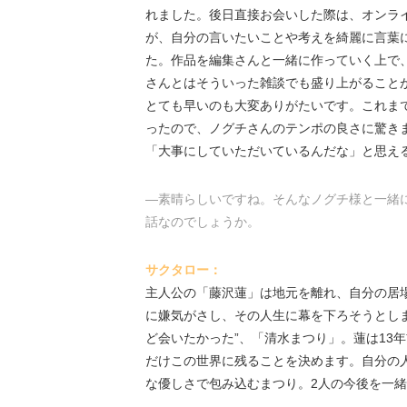
れました。後日直接お会いした際は、オンラ
が、自分の言いたいことや考えを綺麗に言葉
た。作品を編集さんと一緒に作っていく上で
さんとはそういった雑談でも盛り上がること
とても早いのも大変ありがたいです。これま
ったので、ノグチさんのテンポの良さに驚き
「大事にしていただいているんだな」と思え
―素晴らしいですね。そんなノグチ様と一緒
話なのでしょうか。
サクタロー：
主人公の「藤沢蓮」は地元を離れ、自分の居
に嫌気がさし、その人生に幕を下ろそうとし
ど会いたかった”、「清水まつり」。蓮は13
だけこの世界に残ることを決めます。自分の
な優しさで包み込むまつり。2人の今後を一