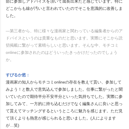
部に参加しアドバイスを頂いて成長出来たと感じています。特に
どこからも線が汚いと言われていたのでそこを意識的に改善しま
した。
―第三者から、特に様々な漫画家と関わっている編集者からのア
ドバイスというのは貴重なものだと思います。実際にそこから読
切掲載に繋がって素晴らしいと思います。そんな中、モチコミ
onlineに参加されたのはどういったきっかけだったのでしょう
か。
すぴるか悠：
漫画家の知人からモチコミonlineの存在を教えて貰い、参加して
みよう！と数人で意気込んで参加しました。仕事に繋がったと聞
いていたので期待半分不安半分といった気持ちでした。実際に参
加してみて、一方的に持ち込むだけでなく編集さんに良いと思っ
て貰えてマッチングするというところに魅力を感じます。ただ見
て頂くよりも熱意が感じられると思いました。(人によります
が…笑)