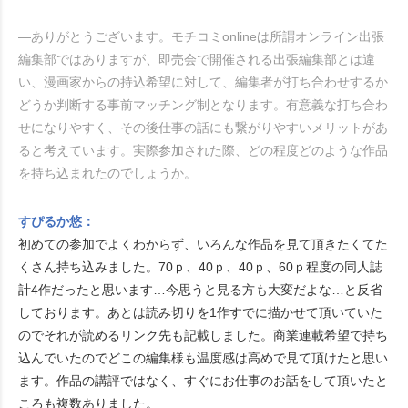
―ありがとうございます。モチコミonlineは所謂オンライン出張
編集部ではありますが、即売会で開催される出張編集部とは違
い、漫画家からの持込希望に対して、編集者が打ち合わせするか
どうか判断する事前マッチング制となります。有意義な打ち合わ
せになりやすく、その後仕事の話にも繋がりやすいメリットがあ
ると考えています。実際参加された際、どの程度どのような作品
を持ち込まれたのでしょうか。
すぴるか悠：
初めての参加でよくわからず、いろんな作品を見て頂きたくてた
くさん持ち込みました。70ｐ、40ｐ、40ｐ、60ｐ程度の同人誌
計4作だったと思います…今思うと見る方も大変だよな…と反省
しております。あとは読み切りを1作すでに描かせて頂いていた
のでそれが読めるリンク先も記載しました。商業連載希望で持ち
込んでいたのでどこの編集様も温度感は高めで見て頂けたと思い
ます。作品の講評ではなく、すぐにお仕事のお話をして頂いたと
ころも複数ありました。