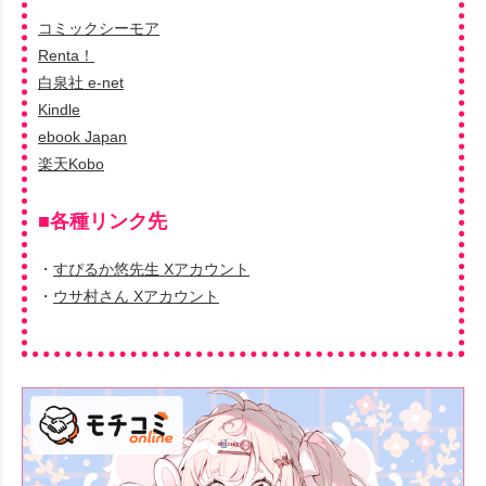
コミックシーモア
Renta！
白泉社 e-net
Kindle
ebook Japan
楽天Kobo
■各種リンク先
・
すぴるか悠先生 Xアカウント
・
ウサ村さん Xアカウント