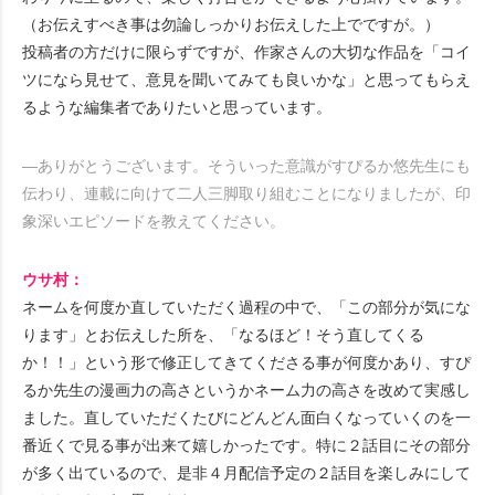
（お伝えすべき事は勿論しっかりお伝えした上でですが。）
投稿者の方だけに限らずですが、作家さんの大切な作品を「コイ
ツになら見せて、意見を聞いてみても良いかな」と思ってもらえ
るような編集者でありたいと思っています。
―ありがとうございます。そういった意識がすぴるか悠先生にも
伝わり、連載に向けて二人三脚取り組むことになりましたが、印
象深いエピソードを教えてください。
ウサ村：
ネームを何度か直していただく過程の中で、「この部分が気にな
ります」とお伝えした所を、「なるほど！そう直してくる
か！！」という形で修正してきてくださる事が何度かあり、すぴ
るか先生の漫画力の高さというかネーム力の高さを改めて実感し
ました。直していただくたびにどんどん面白くなっていくのを一
番近くで見る事が出来て嬉しかったです。特に２話目にその部分
が多く出ているので、是非４月配信予定の２話目を楽しみにして