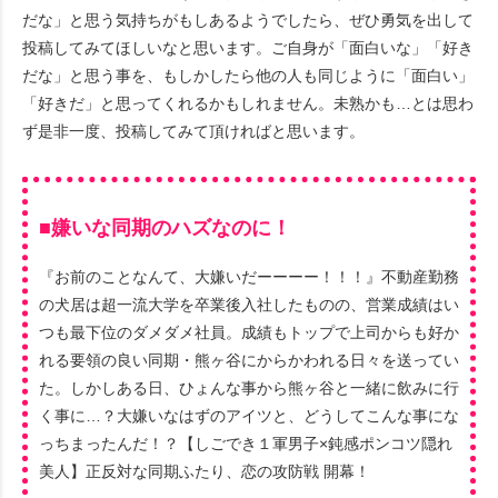
だな」と思う気持ちがもしあるようでしたら、ぜひ勇気を出して
投稿してみてほしいなと思います。ご自身が「面白いな」「好き
だな」と思う事を、もしかしたら他の人も同じように「面白い」
「好きだ」と思ってくれるかもしれません。未熟かも…とは思わ
ず是非一度、投稿してみて頂ければと思います。
■嫌いな同期のハズなのに！
『お前のことなんて、大嫌いだーーーー！！！』不動産勤務
の犬居は超一流大学を卒業後入社したものの、営業成績はい
つも最下位のダメダメ社員。成績もトップで上司からも好か
れる要領の良い同期・熊ヶ谷にからかわれる日々を送ってい
た。しかしある日、ひょんな事から熊ヶ谷と一緒に飲みに行
く事に…？大嫌いなはずのアイツと、どうしてこんな事にな
っちまったんだ！？【しごでき１軍男子×鈍感ポンコツ隠れ
美人】正反対な同期ふたり、恋の攻防戦 開幕！