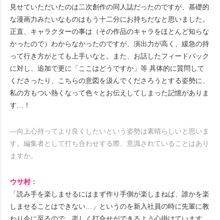
見せていただいたのは二次創作の同人誌だったのですが、基礎的
な漫画力みたいなものはもう十二分にお持ちだなと思いました。
正直、キャラクターの事は（その作品のキャラをほとんど知らな
かったので）わからなかったのですが、演出力が高く、緩急の持
って行き方がとても上手いなと。また、お話したフィードバック
に対し、追加で更に「ここはどうですか」等 具体的に質問して
くださったり、こちらの意図を汲んでくださろうとする姿勢に、
私の方もつい熱くなって色々とお伝えしてしまった記憶がありま
す…！
―向上心持ってより良くしたいという姿勢は素晴らしいと思いま
す。編集者として打ち合わせする際、意識されていることはあり
ますか。
ウサ村：
「読み手を楽しませるにはまず作り手側が楽しまねば、誰かを楽
しませることはできない…」というのを新入社員の時に先輩に教
わり今に至るので、楽しく打合せができるよう心掛けています。