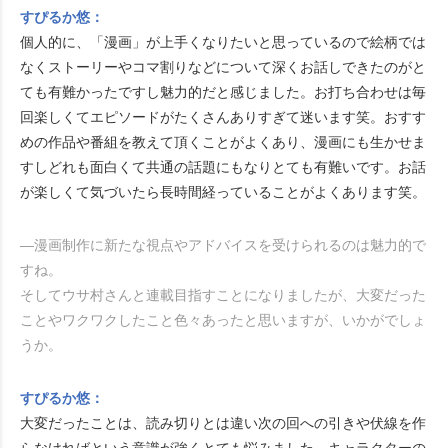
すぴるか悠：
個人的に、「漫画」が上手くなりたいと思っているので絵柄では
なくストーリーやコマ割りなどについて深くお話しできたのがと
ても有難かったですし魅力的だと感じました。お打ち合わせは毎
回楽しくてエピソードがたくさんありすぎて迷います笑。おすす
めの作品や番組を教えて頂くことがよくあり、漫画にも生かせま
すしどれも面白くて共通の話題にもなりとても有難いです。お話
が楽しくて気づいたら長時間経っていることがよくあります笑。
―漫画制作に新たな視点やアドバイスを受けられるのは魅力的で
すね。
そしてウサ村さんと連載目指すことになりましたが、大変だった
ことやワクワクしたこと色々あったと思いますが、いかがでしょ
うか。
すぴるか悠：
大変だったことは、読み切りとは違い次の回への引きや伏線を作
らなければという意識が強くとても悩みました。キャラクターの