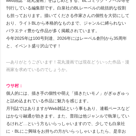
web雑誌「花丸漫画」をはじめとする、BLコミック・ノベル等を
刊行している編集部です。白泉社のBLレーベルの統括的な役割
も担っております。描いてくださる作家さんの個性を大切にして
おり、ライトBLから本格的なものまで、ジャンルに縛られない
バラエティ豊かな作品が多く掲載されています。
今年2025年は100号到達、2026年にはレーベル創刊から35周年
と、イベント盛り沢山です！
―ありがとうございます！花丸漫画では現在どういった作品・漫
画家を求めているのでしょうか。
ウサ村：
個人的には、描き手の個性や萌え「描きたいモノ」がぎゅぎゅっ
と詰め込まれている作品に魅力を感じます。
月刊誌ではありますがWeb雑誌という事もあり、連載ペースなど
はかなり融通が効きます。また、普段は他ジャンルで執筆してい
るけれど…という方もいらっしゃいますので、少しでも白泉社
に・BLにご興味をお持ちの方がいらっしゃいましたら、是非お