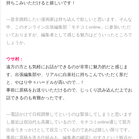
持ちこみいただけると嬉しいです！
―是非挑戦したい漫画家は持ち込んで欲しいと思います。そんな
中、このオンライン出張編集部「モチコミonline」に参加いただ
いておりますが、編集者として感じる魅力はどういったところで
しょうか。
ウサ村：
遠方の方とも気軽にお話ができるのが非常に魅力的だと感じま
す。出張編集部や、リアルに白泉社に持ちこんでいただく形だ
と、やはり中々ハードルが高いので…！
事前に原稿をお送りいただけるので、じっくり読み込んだ上でお
話できるのも有難かったです。
―電話かけて日程調整してというのは緊張してしまうと思います
し最近は宿泊代も高騰しているので、モチコミonline通じて双方
出会うきっかけとして役立っているのであれば嬉しい限りです。
事前に原稿を送る仕組みも、編集者の確認しやすさという観点か