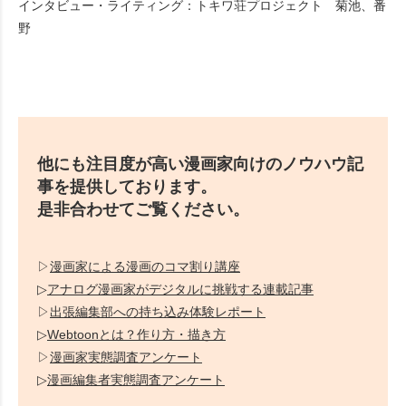
インタビュー・ライティング：トキワ荘プロジェクト 菊池、番
野
他にも注目度が高い漫画家向けのノウハウ記
事を提供しております。
是非合わせてご覧ください。
▷
漫画家による漫画のコマ割り講座
▷
アナログ漫画家がデジタルに挑戦する連載記事
▷
出張編集部への持ち込み体験レポート
▷
Webtoonとは？作り方・描き方
▷
漫画家実態調査アンケート
▷
漫画編集者実態調査アンケート