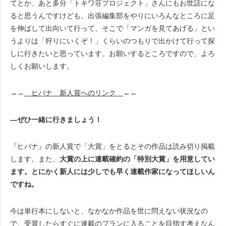
てとか、あと多分「トキワ荘プロジェクト」さんにもお世話にな
ると思うんですけども、出張編集部をやりにいろんなところに足
を伸ばして出向いて行って、そこで「マンガを見てあげる」とい
うよりは「狩りにいくぞ！」くらいのつもりで出かけて行って探
しに行きたいと思っています。お願いするところですので、よろ
しくお願いします。
→→
ヒバナ 新人賞へのリンク
←←
―ぜひ一緒に行きましょう！
『ヒバナ』の新人賞で「大賞」をとるとその作品は読み切り掲載
します。また、
大賞の上に連載確約の「特別大賞」を用意してい
ます。とにかく新人には少しでも早く連載作家になってほしいん
ですね。
今は単行本にしないと、なかなか作品を世に問えない状況なの
で、受賞したらすぐに連載のプランに入ることを目指す考えなん