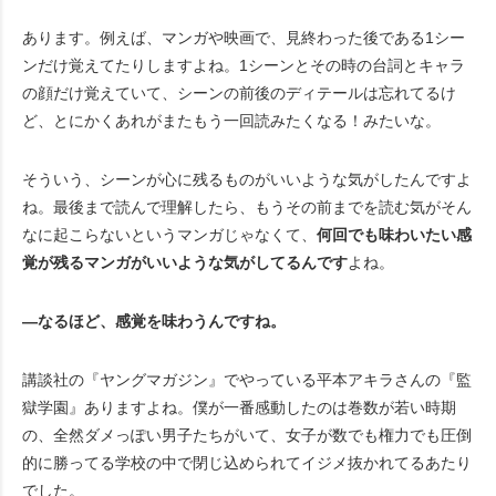
あります。例えば、マンガや映画で、見終わった後である1シー
ンだけ覚えてたりしますよね。1シーンとその時の台詞とキャラ
の顔だけ覚えていて、シーンの前後のディテールは忘れてるけ
ど、とにかくあれがまたもう一回読みたくなる！みたいな。
そういう、シーンが心に残るものがいいような気がしたんですよ
ね。最後まで読んで理解したら、もうその前までを読む気がそん
なに起こらないというマンガじゃなくて、
何回でも味わいたい感
覚が残るマンガがいいような気がしてるんです
よね。
―なるほど、感覚を味わうんですね。
講談社の『ヤングマガジン』でやっている平本アキラさんの『監
獄学園』ありますよね。僕が一番感動したのは巻数が若い時期
の、全然ダメっぽい男子たちがいて、女子が数でも権力でも圧倒
的に勝ってる学校の中で閉じ込められてイジメ抜かれてるあたり
でした。