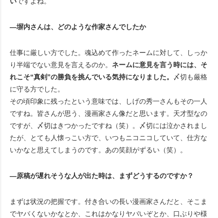
い
ですよね。
―塀内さんは、どのような作家さんでしたか
仕事に厳しい方でした。魂込めて作ったネームに対して、しっか
り半端でない意見を言えるのか。
ネームに意見を言う時には、そ
れこそ“真剣”の勝負を挑んでいる気持になりました。
〆切も厳格
に守る方でした。
その頃印象に残ったという意味では、しげの秀一さんもその一人
ですね。皆さんが思う、漫画家さん像だと思います。天才型なの
ですが、〆切はきつかったですね（笑）。〆切には泣かされまし
たが、とても人懐っこい方で、いつもニコニコしていて、仕方な
いかなと思えてしまうのです。あの笑顔がずるい（笑）。
―原稿が遅れそうな人が出た時は、まずどうするのですか？
まずは状況の把握です。付き合いの長い漫画家さんだと、そこま
でヤバくないかなとか、これはかなりヤバいぞとか、口ぶりや様