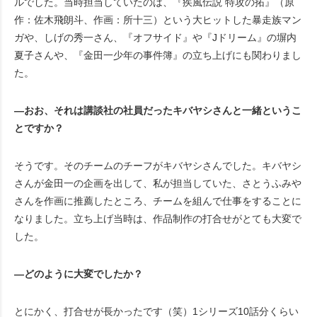
ルでした。当時担当していたのは、『疾風伝説 特攻の拓』（原
作：佐木飛朗斗、作画：所十三）という大ヒットした暴走族マン
ガや、しげの秀一さん、『オフサイド』や『Jドリーム』の塀内
夏子さんや、『金田一少年の事件簿』の立ち上げにも関わりまし
た。
―おお、それは講談社の社員だったキバヤシさんと一緒というこ
とですか？
そうです。そのチームのチーフがキバヤシさんでした。キバヤシ
さんが金田一の企画を出して、私が担当していた、さとうふみや
さんを作画に推薦したところ、チームを組んで仕事をすることに
なりました。立ち上げ当時は、作品制作の打合せがとても大変で
した。
―どのように大変でしたか？
とにかく、打合せが長かったです（笑）1シリーズ10話分くらい