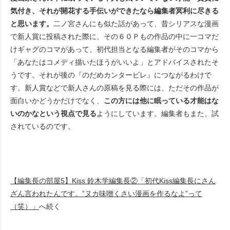
気付き、それが開花する手伝いができたなら編集者冥利に尽きる
と思います。
二ノ宮さんにも似た話があって、昔シリアスな漫画
で新人賞に投稿された際に、その６０Ｐもの作品の中に一コマだ
けギャグのコマがあって、初代担当となる編集者がそのコマから
「あなたはコメディ描いたほうがいいよ」とアドバイスされたそ
うです。それが後の『のだめカンタービレ』につながるわけで
す。新人賞などで新人さんの原稿を見る際には、ただその作品が
面白いかどうかだけでなく、
この方には他に眠っている才能はな
いのかなという視点で見る
ようにしています。編集者もまた、試
されているのです。
【編集長の部屋5】Kiss 鈴木学編集長②「初代Kiss編集長にさん
ざん言われたんです。”ヌカ味噌くさい漫画を作るなよ”って
（笑）」
へ続く