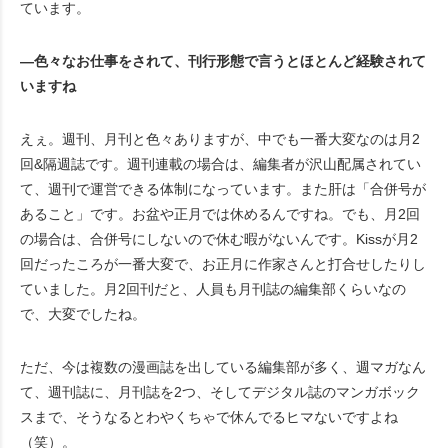
ています。
―色々なお仕事をされて、刊行形態で言うとほとんど経験されて
いますね
えぇ。週刊、月刊と色々ありますが、中でも一番大変なのは月2
回&隔週誌です。週刊連載の場合は、編集者が沢山配属されてい
て、週刊で運営できる体制になっています。また肝は「合併号が
あること」です。お盆や正月では休めるんですね。でも、月2回
の場合は、合併号にしないので休む暇がないんです。Kissが月2
回だったころが一番大変で、お正月に作家さんと打合せしたりし
ていました。月2回刊だと、人員も月刊誌の編集部くらいなの
で、大変でしたね。
ただ、今は複数の漫画誌を出している編集部が多く、週マガなん
て、週刊誌に、月刊誌を2つ、そしてデジタル誌のマンガボック
スまで、そうなるとわやくちゃで休んでるヒマないですよね
（笑）。