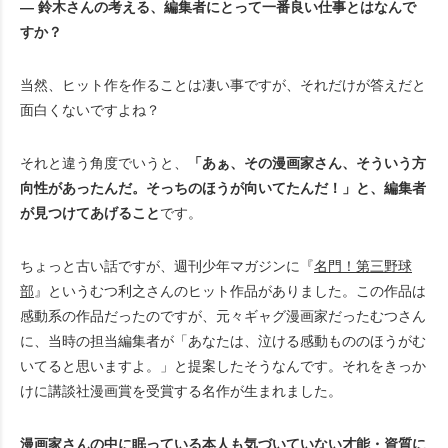
― 鈴木さんの考える、編集者にとって一番良い仕事とはなんで
すか？
当然、ヒット作を作ることは凄い事ですが、それだけが答えだと
面白くないですよね？
それと違う角度でいうと、
「あぁ、その漫画家さん、そういう方
向性があったんだ。そっちのほうが向いてたんだ！」と、編集者
が見つけてあげること
です。
ちょっと古い話ですが、週刊少年マガジンに『
名門！第三野球
部
』というむつ利之さんのヒット作品がありました。この作品は
感動系の作品だったのですが、元々ギャグ漫画家だったむつさん
に、当時の担当編集者が「あなたは、泣ける感動もののほうがむ
いてると思いますよ。」と提案したそうなんです。それをきっか
けに講談社漫画賞を受賞する名作が生まれました。
漫画家さんの中に眠っている本人も気づいていない才能・資質に