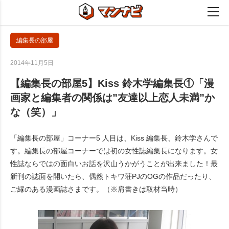
編集長の部屋
2014年11月5日
【編集長の部屋5】Kiss 鈴木学編集長①「漫
画家と編集者の関係は”友達以上恋人未満”か
な（笑）」
「編集長の部屋」コーナー5 人目は、Kiss 編集長、鈴木学さんで
す。編集長の部屋コーナーでは初の女性誌編集長になります。女
性誌ならではの面白いお話を沢山うかがうことが出来ました！最
新刊の誌面を開いたら、偶然トキワ荘PJのOGの作品だったり、
ご縁のある漫画誌さまです。（※肩書きは取材当時）