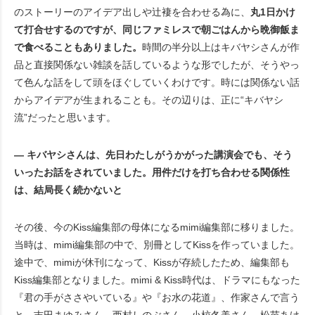
のストーリーのアイデア出しや辻褄を合わせる為に、
丸
1
日かけ
て打合せするのですが、同じファミレスで朝ごはんから晩御飯ま
で食べることもありました。
時間の半分以上はキバヤシさんが作
品と直接関係ない雑談を話しているような形でしたが、そうやっ
て色んな話をして頭をほぐしていくわけです。時には関係ない話
からアイデアが生まれることも。その辺りは、正に“キバヤシ
流”だったと思います。
― キバヤシさんは、先日わたしがうかがった講演会でも、そう
いったお話をされていました。用件だけを打ち合わせる関係性
は、結局長く続かないと
その後、今のKiss編集部の母体になるmimi編集部に移りました。
当時は、mimi編集部の中で、別冊としてKissを作っていました。
途中で、mimiが休刊になって、Kissが存続したため、編集部も
Kiss編集部となりました。mimi & Kiss時代は、ドラマにもなった
『君の手がささやいている』や『お水の花道』、作家さんで言う