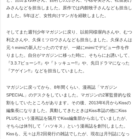
と、吉田まゆみさん、西村しのぶさん、小椋冬美さん、松苗あけ
みさんなどを担当しました。原作では内館牧子さんなども担当し
ました。5年ほど、女性向けマンガを経験しました。
そしてまた週刊少年マガジンに戻り、以前同様塀内さんや、むつ
利之さんや、久保ミツロウさんなども担当しました。久保さんは
元々mimiの新人だったのですが、一緒にmimiでデビュー作を作
りました。自分がマガジンに移った時に、そちらにお誘いして、
『3.3.7ビョーシ!!』や『トッキュー!!』や、先日ドラマになった
『アゲイン!!』などを担当していました。
マガジンに戻ってから、8年間くらい、漫画誌「マガジン
SPECIAL」のデスクをしていました。マガジンの2軍監督的な役
割をしていたところがあります。その後、2013年6月からKissの
編集長になりました。異動してきたときはKiss本誌の他にKiss
PLUSという漫画誌を隔月でKiss編集部から出していましたが、
そちらは休刊して「ハツキス」という漫画誌を創刊しました。
Kissも、元々は月2回発行の雑誌でしたが、現在は月刊誌になっ