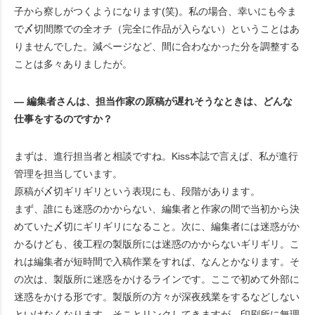
子から察しがつくようになります(笑)。私の場合、幸いにも今ま
で〆切間際での全オチ（完全に作品が入らない）ということはあ
りませんでした。減ページなど、間に合わなかった分を調整する
ことは多々ありましたが。
― 編集者さんは、担当作家の原稿が遅れそうなときは、どんな
仕事をするのですか？
まずは、進行担当者と相談ですね。Kiss本誌で言えば、私が進行
管理を担当しています。
原稿が〆切ギリギリという表現にも、段階があります。
まず、誰にも迷惑のかからない、編集者と作家の間で当初から決
めていた〆切にギリギリになること。次に、編集者には迷惑がか
かるけども、後工程の製版所には迷惑のかからないギリギリ。こ
れは編集者が短時間で入稿作業をすれば、なんとかなります。そ
の次は、製版所に迷惑をかけるラインです。ここで初めて外部に
迷惑をかける形です。製版所の方々が深夜残業をするなどしない
といけなくなります。そことリンクしてきますが、印刷所に無理