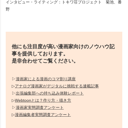
インタビュー・ライティング：トキワ荘プロジェクト 菊池、番
野
他にも注目度が高い漫画家向けのノウハウ記
事を提供しております。
是非合わせてご覧ください。
▷
漫画家による漫画のコマ割り講座
▷
アナログ漫画家がデジタルに挑戦する連載記事
▷
出張編集部への持ち込み体験レポート
▷
Webtoonとは？作り方・描き方
▷
漫画家実態調査アンケート
▷
漫画編集者実態調査アンケート