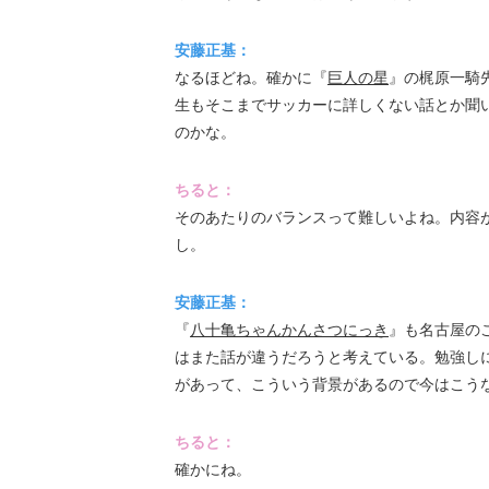
安藤正基：
なるほどね。確かに『
巨人の星
』の梶原一騎
生もそこまでサッカーに詳しくない話とか聞
のかな。
ちると：
そのあたりのバランスって難しいよね。内容
し。
安藤正基：
『
八十亀ちゃんかんさつにっき
』も名古屋の
はまた話が違うだろうと考えている。勉強し
があって、こういう背景があるので今はこう
ちると：
確かにね。