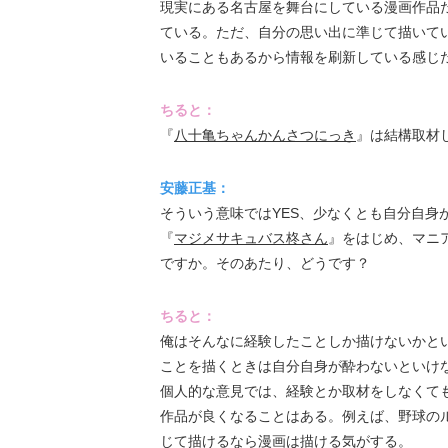
現実にある名古屋を舞台にしている漫画作品
ている。ただ、自分の思い出に準じて描いて
いることもあるから情報を刷新している感じ
ちると：
『
八十亀ちゃんかんさつにっき
』は結構取材
安藤正基：
そういう意味ではYES、少なくとも自分自身
『
マジメサキュバス柊さん
』をはじめ、マニ
ですか。そのあたり、どうです？
ちると：
俺はそんなに経験したことしか描けないかと
ことを描くときは自分自身が酔わないといけ
個人的な意見では、経験とか取材をしなくて
作品が良くなることはある。例えば、野球の
じて描けるなら漫画は描ける気がする。