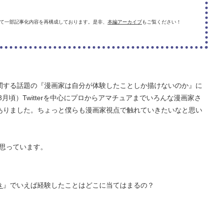
諾を得て一部記事化内容を再構成しております。是非、
本編アーカイブ
もご覧ください！
関する話題の『漫画家は自分が体験したことしか描けないのか』に
月頃）Twitterを中心にプロからアマチュアまでいろんな漫画家さ
ありました。ちょっと僕らも漫画家視点で触れていきたいなと思い
と思っています。
き
』でいえば経験したことはどこに当てはまるの？