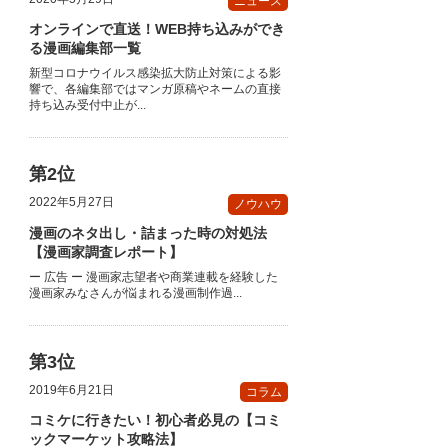
ニュース
オンラインで直送！WEB持ち込みができ
る漫画編集部一覧
新型コロナウイルス感染拡大防止対策による影
響で、各編集部ではマンガ原稿やネームの直接
持ち込み受付中止が...
2022年5月27日
ノウハウ
漫画のネタ出し・詰まった時の対処法
【漫画家調査レポート】
ー 広告 ー 漫画家志望者や商業連載を経験した
漫画家みなさんが悩まれる漫画制作過...
2019年6月21日
コラム
コミケに行きたい！初心者必見の【コミ
ックマーケット攻略法】