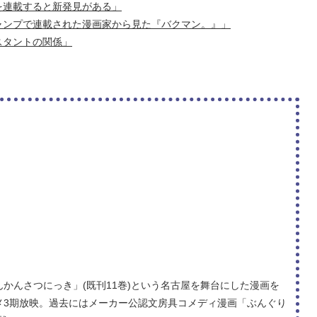
を連載すると新発見がある」
ャンプで連載された漫画家から見た『バクマン。』」
スタントの関係」
ゃんかんさつにっき」(既刊11巻)という名古屋を舞台にした漫画を
アニメ3期放映。過去にはメーカー公認文房具コメディ漫画「ぶんぐり