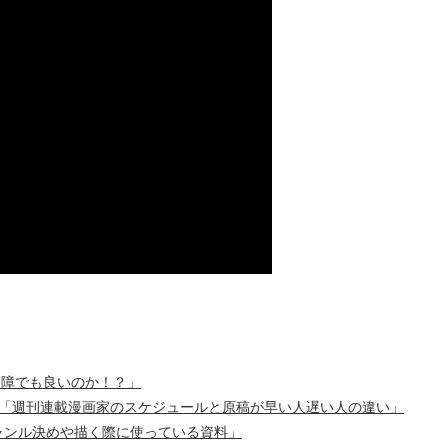
ュ障でも良いのか！？」
生「週刊連載漫画家のスケジュールと原稿が早い人遅い人の違い」
ャンル決めや描く際に使っている資料」