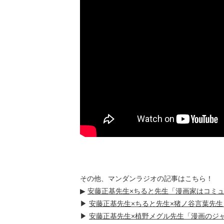
その他、マンダンラジオの記事はこちら！
▶
安藤正基先生×ちると先生「漫画家はコミ
▶
安藤正基先生×ちると先生×猪ノ谷言葉先
▶
安藤正基先生×植野メグル先生「漫画のジ