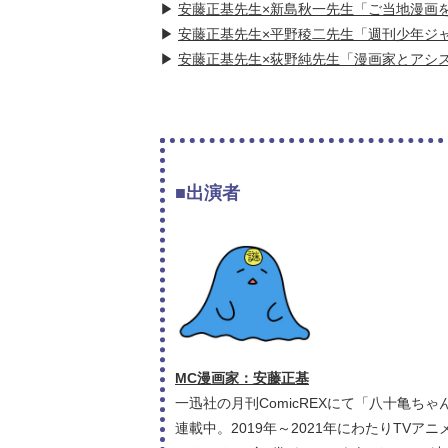
▶
安藤正基先生×新島秋一先生「ご当地漫画
▶
安藤正基先生×平野稜二先生「週刊少年ジ
▶
安藤正基先生×荻野純先生「漫画家とアシ
■出演者
MC漫画家：安藤正基
一迅社の月刊ComicREXにて「八十亀ち
連載中。2019年～2021年にわたりTV