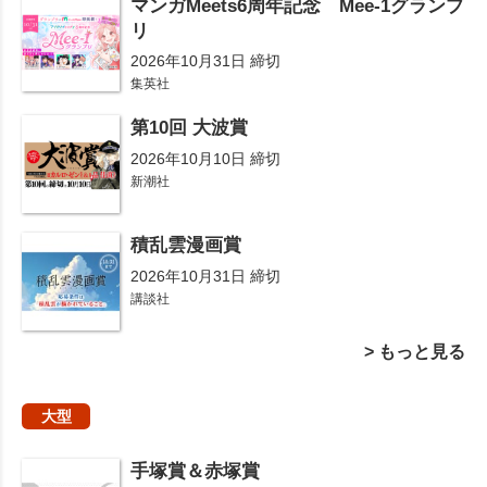
マンガMeets6周年記念 Mee-1グランプ
リ
2026年10月31日 締切
集英社
第10回 大波賞
2026年10月10日 締切
新潮社
積乱雲漫画賞
2026年10月31日 締切
講談社
> もっと見る
大型
手塚賞＆赤塚賞