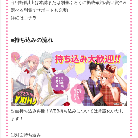
う! 佳作以上は本誌または別冊ふろくに掲載確約♪高い賞金&
選べる副賞でサポートも充実!
詳細はコチラ
■持ち込みの流れ
対面持ち込み再開！WEB持ち込みについては常設化いたし
ます！
①対面持ち込み