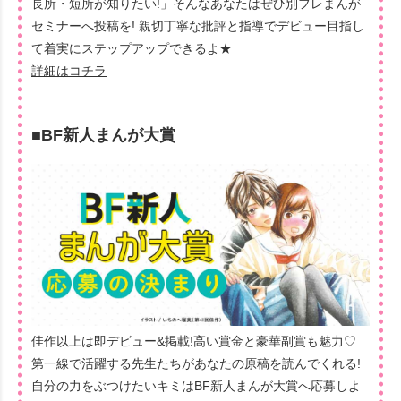
長所・短所が知りたい!」そんなあなたはぜひ別フレまんが
セミナーへ投稿を! 親切丁寧な批評と指導でデビュー目指し
て着実にステップアップできるよ★
詳細はコチラ
■BF新人まんが大賞
佳作以上は即デビュー&掲載!高い賞金と豪華副賞も魅力♡
第一線で活躍する先生たちがあなたの原稿を読んでくれる!
自分の力をぶつけたいキミはBF新人まんが大賞へ応募しよ