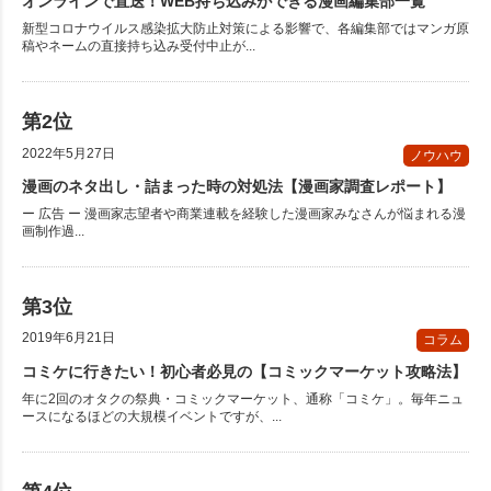
オンラインで直送！WEB持ち込みができる漫画編集部一覧
新型コロナウイルス感染拡大防止対策による影響で、各編集部ではマンガ原
稿やネームの直接持ち込み受付中止が...
2022年5月27日
ノウハウ
漫画のネタ出し・詰まった時の対処法【漫画家調査レポート】
ー 広告 ー 漫画家志望者や商業連載を経験した漫画家みなさんが悩まれる漫
画制作過...
2019年6月21日
コラム
コミケに行きたい！初心者必見の【コミックマーケット攻略法】
年に2回のオタクの祭典・コミックマーケット、通称「コミケ」。毎年ニュ
ースになるほどの大規模イベントですが、...