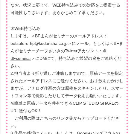
なお、状況に応じて、WEB持ち込みでの対応をご提案する
可能性もございます。あらかじめご了承ください。
②WEB持ち込み
1.まずは、＜BFまんがセミナーのメールアドレス：
betsufure-hp@kodansha.co.jp＞にメール、もしくは＜BFま
んがセミナーチーフさいきのTwitterアカウント：
＠
BFseminar
＞にDMにて、持ち込みご希望の旨をご連絡くだ
さい。
2.担当者より折り返しご連絡しますので、原稿データを指定
されたメールアドレスにご送付ください。お手数をおかけし
ますが、アナログ作画の方は原稿をスキャンしたり、スマー
トフォン等で撮影したりしてデータ化をお願いいたします。
※簡単に原稿データを共有できる
CLIP STUDIO SHARE
の
URL送付もOK！
ご利用の際は
こちらのリンク先から
アップロードくださ
い。
3.作品の感想はメール、もしくは、Googleハングアウトの