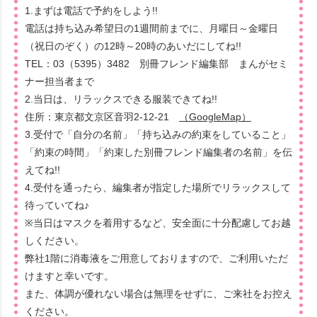
1.まずは電話で予約をしよう!!
電話は持ち込み希望日の1週間前までに、月曜日～金曜日
（祝日のぞく）の12時～20時のあいだにしてね!!
TEL：03（5395）3482 別冊フレンド編集部 まんがセミ
ナー担当者まで
2.当日は、リラックスできる服装できてね!!
住所：東京都文京区音羽2-12-21
（GoogleMap）
3.受付で「自分の名前」「持ち込みの約束をしていること」
「約束の時間」「約束した別冊フレンド編集者の名前」を伝
えてね!!
4.受付を通ったら、編集者が指定した場所でリラックスして
待っていてね♪
※当日はマスクを着用するなど、安全面に十分配慮してお越
しください。
弊社1階に消毒液をご用意しておりますので、ご利用いただ
けますと幸いです。
また、体調が優れない場合は無理をせずに、ご来社をお控え
ください。