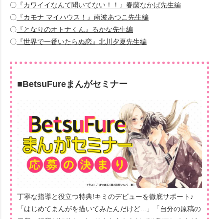
〇
『カワイイなんて聞いてない！！』春藤なかば先生編
〇
『カモナ マイハウス！』南波あつこ先生編
〇
『となりのオトナくん』るかな先生編
〇
『世界で一番いたらぬ恋』北川夕夏先生編
■BetsuFureまんがセミナー
丁寧な指導と役立つ特典!キミのデビューを徹底サポート♪
「はじめてまんがを描いてみたんだけど...」「自分の原稿の