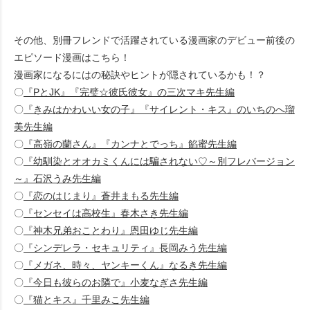
その他、別冊フレンドで活躍されている漫画家のデビュー前後の
エピソード漫画はこちら！
漫画家になるにはの秘訣やヒントが隠されているかも！？
〇
『PとJK』『完璧☆彼氏彼女』の三次マキ先生編
〇
『きみはかわいい女の子』『サイレント・キス』のいちのへ瑠
美先生編
〇
『高嶺の蘭さん』『カンナとでっち』餡蜜先生編
〇
『幼馴染とオオカミくんには騙されない♡～別フレバージョン
～』石沢うみ先生編
〇
『恋のはじまり』蒼井まもる先生編
〇
『センセイは高校生』春木さき先生編
〇
『神木兄弟おことわり』恩田ゆじ先生編
〇
『シンデレラ・セキュリティ』長岡みう先生編
〇
『メガネ、時々、ヤンキーくん』なるき先生編
〇
『今日も彼らのお隣で』小麦なぎさ先生編
〇
『猫とキス』千里みこ先生編