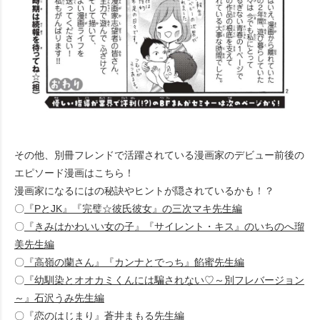
その他、別冊フレンドで活躍されている漫画家のデビュー前後の
エピソード漫画はこちら！
漫画家になるにはの秘訣やヒントが隠されているかも！？
〇
『PとJK』『完璧☆彼氏彼女』の三次マキ先生編
〇
『きみはかわいい女の子』『サイレント・キス』のいちのへ瑠
美先生編
〇
『高嶺の蘭さん』『カンナとでっち』餡蜜先生編
〇
『幼馴染とオオカミくんには騙されない♡～別フレバージョン
～』石沢うみ先生編
〇
『恋のはじまり』蒼井まもる先生編