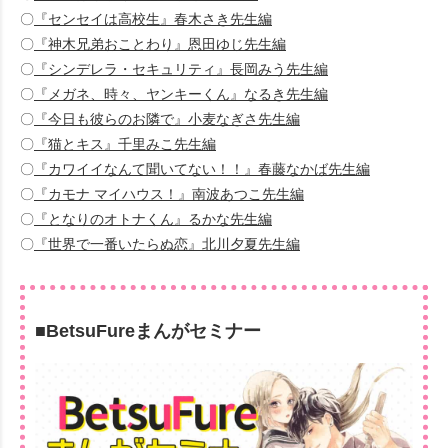
〇
『センセイは高校生』春木さき先生編
〇
『神木兄弟おことわり』恩田ゆじ先生編
〇
『シンデレラ・セキュリティ』長岡みう先生編
〇
『メガネ、時々、ヤンキーくん』なるき先生編
〇
『今日も彼らのお隣で』小麦なぎさ先生編
〇
『猫とキス』千里みこ先生編
〇
『カワイイなんて聞いてない！！』春藤なかば先生編
〇
『カモナ マイハウス！』南波あつこ先生編
〇
『となりのオトナくん』るかな先生編
〇
『世界で一番いたらぬ恋』北川夕夏先生編
■BetsuFureまんがセミナー