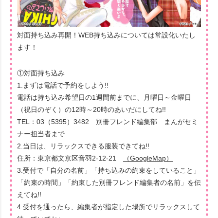
対面持ち込み再開！WEB持ち込みについては常設化いたし
ます！
①対面持ち込み
1.まずは電話で予約をしよう!!
電話は持ち込み希望日の1週間前までに、月曜日～金曜日
（祝日のぞく）の12時～20時のあいだにしてね!!
TEL：03（5395）3482 別冊フレンド編集部 まんがセミ
ナー担当者まで
2.当日は、リラックスできる服装できてね!!
住所：東京都文京区音羽2-12-21
（GoogleMap）
3.受付で「自分の名前」「持ち込みの約束をしていること」
「約束の時間」「約束した別冊フレンド編集者の名前」を伝
えてね!!
4.受付を通ったら、編集者が指定した場所でリラックスして