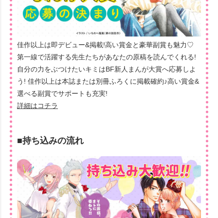
佳作以上は即デビュー&掲載!高い賞金と豪華副賞も魅力♡
第一線で活躍する先生たちがあなたの原稿を読んでくれる!
自分の力をぶつけたいキミはBF新人まんが大賞へ応募しよ
う! 佳作以上は本誌または別冊ふろくに掲載確約♪高い賞金&
選べる副賞でサポートも充実!
詳細はコチラ
■持ち込みの流れ