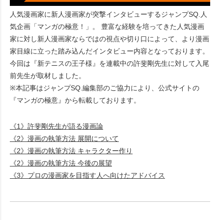
人気漫画家に新人漫画家が突撃インタビューするジャンプSQ.人
気企画「マンガの極意！」。 豊富な経験を培ってきた人気漫画
家に対し新人漫画家ならではの視点や切り口によって、より漫画
家目線に立った踏み込んだインタビュー内容となっております。
今回は『新テニスの王子様』を連載中の許斐剛先生に対して入尾
前先生が取材しました。
※本記事はジャンプSQ.編集部のご協力により、公式サイトの
『マンガの極意』から転載しております。
《1》許斐剛先生が語る漫画論
《2》漫画の執筆方法 展開について
《2》漫画の執筆方法 キャラクター作り
《2》漫画の執筆方法 今後の展望
《3》プロの漫画家を目指す人へ向けたアドバイス