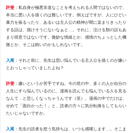
許斐
：私自身が極悪非道なことを考えられる人間ではないので、
本当に悪い人を描くのは難しいです。例えばですが、人にひどい
暴力を振るったり、あるいは主人公の精神が闇に染まりきったり
する話は、描けそうにないなぁと…。それに、泣ける類の話もあ
まり得意ではないです。微妙な情緒とか、感情のちょっとした機
微とか、そこは鈍いのかもしれないです。
入尾
：それと前に、先生は思い悩んでいる主人公を描くのが嫌い
とおっしゃっていましたよね？
許斐
：嫌いというか苦手ですね。今の世の中、多くの人が自分の
人生にすら悩んでいるのに、漫画を読んでも悩んでいる人を見る
なんて…と悲しくなっちゃうんです（笑）。漫画の中でだけは、
せめて「面白かった！」と、読者の方々に気分転換をしてもらい
たいじゃないですか。
入尾
：先生の読者を想う気持ちは、いつも感嘆します…。そこま