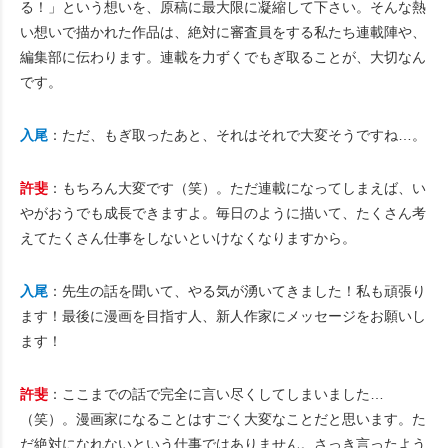
る！」という想いを、原稿に最大限に凝縮して下さい。そんな熱
い想いで描かれた作品は、絶対に審査員をする私たち連載陣や、
編集部に伝わります。連載を力ずくでもぎ取ることが、大切なん
です。
入尾
：ただ、もぎ取ったあと、それはそれで大変そうですね…。
許斐
：もちろん大変です（笑）。ただ連載になってしまえば、い
やがおうでも成長できますよ。毎日のように描いて、たくさん考
えてたくさん仕事をしないといけなくなりますから。
入尾
：先生の話を聞いて、やる気が湧いてきました！私も頑張り
ます！最後に漫画を目指す人、新人作家にメッセージをお願いし
ます！
許斐
：ここまでの話で完全に言い尽くしてしまいました…
（笑）。漫画家になることはすごく大変なことだと思います。た
だ絶対になれないという仕事ではありません。さっき言ったよう