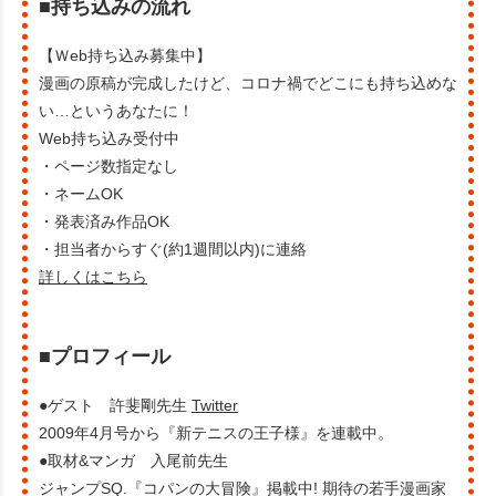
■持ち込みの流れ
【Ｗeb持ち込み募集中】
漫画の原稿が完成したけど、コロナ禍でどこにも持ち込めな
い…というあなたに！
Web持ち込み受付中
・ページ数指定なし
・ネームOK
・発表済み作品OK
・担当者からすぐ(約1週間以内)に連絡
詳しくはこちら
■プロフィール
●ゲスト 許斐剛先生
Twitter
2009年4月号から『新テニスの王子様』を連載中。
●取材&マンガ 入尾前先生
ジャンプSQ.『コパンの大冒険』掲載中! 期待の若手漫画家