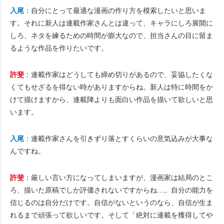
入尾
：自分にとって最適な漫画の作り方を模索したいと思いま
す。それに新人は連載作家さんとは違って、キャラにしろ展開に
しろ、ネタを練るための時間が膨大なので、担当さんの目に留ま
るような作品を作りたいです。
許斐
：連載作家はどうしても締め切りがあるので、妥協したくな
くてもせざるを得ない時がありますからね。新人は特に時間をか
けて描けますから、連載陣よりも面白い作品を描いて欲しいと思
います。
入尾
：連載作家さんを引きずり落とすくらいの意気込みが大事な
んですね。
許斐
：厳しい言い方になってしまいますが、漫画家は結局のとこ
ろ、描いた原稿でしか評価されないですからね…。自分の能力を
信じるのは自分だけです。自信がないというのなら、自信が生ま
れるまで頑張って欲しいです。そして「絶対に連載を獲得してや