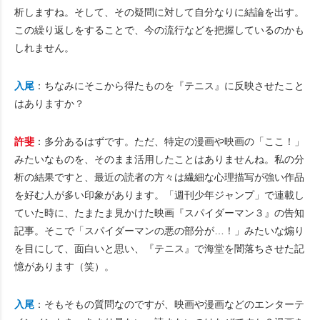
析しますね。そして、その疑問に対して自分なりに結論を出す。
この繰り返しをすることで、今の流行などを把握しているのかも
しれません。
入尾
：ちなみにそこから得たものを『テニス』に反映させたこと
はありますか？
許斐
：多分あるはずです。ただ、特定の漫画や映画の「ここ！」
みたいなものを、そのまま活用したことはありませんね。私の分
析の結果ですと、最近の読者の方々は繊細な心理描写が強い作品
を好む人が多い印象があります。「週刊少年ジャンプ」で連載し
ていた時に、たまたま見かけた映画『スパイダーマン３』の告知
記事。そこで「スパイダーマンの悪の部分が…！」みたいな煽り
を目にして、面白いと思い、『テニス』で海堂を闇落ちさせた記
憶があります（笑）。
入尾
：そもそもの質問なのですが、映画や漫画などのエンターテ