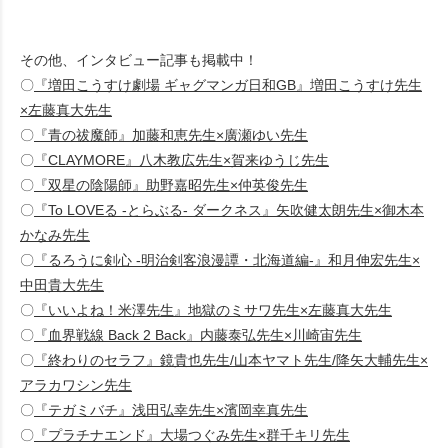
その他、インタビュー記事も掲載中！
〇
『増田こうすけ劇場 ギャグマンガ日和GB』増田こうすけ先生
×左藤真大先生
〇
『青の祓魔師』加藤和恵先生×廣瀬ゆい先生
〇
『CLAYMORE』八木教広先生×賀来ゆうじ先生
〇
『双星の陰陽師』助野嘉昭先生×仲英俊先生
〇
『To LOVEる -とらぶる- ダークネス』矢吹健太朗先生×御木本
かなみ先生
〇
『るろうに剣心 -明治剣客浪漫譚・北海道編-』和月伸宏先生×
中田貴大先生
〇
『いいよね！米澤先生』地獄のミサワ先生×左藤真大先生
〇
『血界戦線 Back 2 Back』内藤泰弘先生×川崎宙先生
〇
『終わりのセラフ』鏡貴也先生/山本ヤマト先生/降矢大輔先生×
アラカワシン先生
〇
『テガミバチ』浅田弘幸先生×濱岡幸真先生
〇
『プラチナエンド』大場つぐみ先生×群千キリ先生