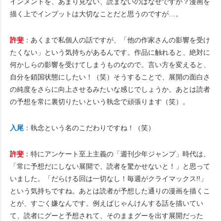
インメントを、あまり見ない、読まないのはなぜですか？漫画を
描く上でインプットは大切なことだと思うのですが…。
許斐
：あくまで私個人の話ですが、「他の作家さんの影響を受け
たくない」という気持ちがあるんです。作品に触れると、絶対に
何かしらの影響を受けてしまうものなので。言い方を変えると、
自分を鎖国状態にしたい！（笑）そうすることで、展開の面白さ
の純度をさらに向上させるみたいな感じでしょうか。あとは読者
の予想を常に裏切りたいという執念で頑張ります（笑）。
入尾
：執念という名のこだわりですね！（笑）
許斐
：特にアンケート至上主義の「週刊少年ジャンプ」時代は、
「常に予想だにしない展開で、読者を驚かせないと！」と思って
いました。「だらける回は一切なし！毎週がクライマックス!!」
という気持ちですね。あとは読者が予想した通りの漫画を描くこ
とが、すごく嫌なんです。例えばじゃんけんする話を描いてい
て、読者にグーと予想されて、そのままグーを出す展開だった